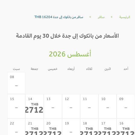
الرئيسية
>
سافر
>
سافر من بانكوك إلى جدة THB 16204
الأسعار من بانكوك إلى جدة خلال 30 يوم القادمة
أغسطس 2026
أحد
اثنين
ثلاثاء
أربعاء
خميس
جمعة
سبت
07
06
05
04
03
02
08
-
-
-
-
-
-
-
15
14
13
12
11
10
09
THB
-
-
-
-
-
-
22712
*
22
21
20
19
18
17
16
THB
THB
THB
THB
THB
-
-
*
*
*
*
*