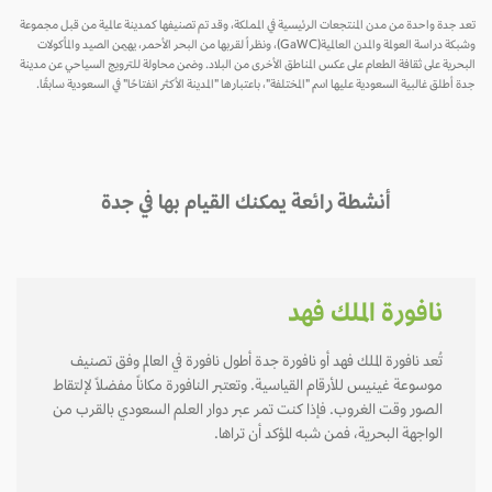
تعد جدة واحدة من مدن المنتجعات الرئيسية في المملكة، وقد تم تصنيفها كمدينة عالمية من قبل مجموعة
وشبكة دراسة العولمة والمدن العالمية(GaWC)، ونظراً لقربها من البحر الأحمر، يهيمن الصيد والمأكولات
البحرية على ثقافة الطعام على عكس المناطق الأخرى من البلاد. وضمن محاولة للترويج السياحي عن مدينة
جدة أطلق غالبية السعودية عليها اسم "المختلفة"، باعتبارها "المدينة الأكثر انفتاحًا" في السعودية سابقًا.
أنشطة رائعة يمكنك القيام بها في جدة
نافورة الملك فهد
تُعد نافورة الملك فهد أو نافورة جدة أطول نافورة في العالم وفق تصنيف
موسوعة غينيس للأرقام القياسية. وتعتبر النافورة مكاناً مفضلاً لإلتقاط
الصور وقت الغروب. فإذا كنت تمر عبر دوار العلم السعودي بالقرب من
الواجهة البحرية، فمن شبه المؤكد أن تراها.