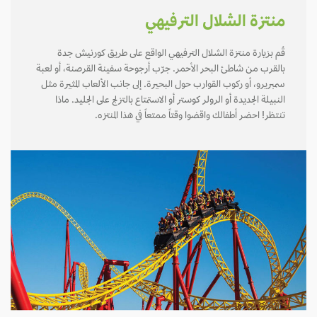
منتزة الشلال الترفيهي
قُم بزيارة منتزة الشلال الترفيهي الواقع على طريق كورنيش جدة
بالقرب من شاطئ البحر الأحمر. جرّب أرجوحة سفينة القرصنة، أو لعبة
سمبريرو، أو ركوب القوارب حول البحيرة. إلى جانب الألعاب المثيرة مثل
النبيلة الجديدة أو الرولر كوستر أو الاستمتاع بالتزلج على الجليد. ماذا
تنتظر! احضر أطفالك واقضوا وقتاً ممتعاً في هذا المنتزه.