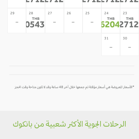
22712
22712
22712
22712
2271
29
28
27
26
25
24
23
THB
THB
THB
-
-
-
-
20543
16204
2271
*
*
*
31
30
-
-
*الأسعار المعروضة هي أسعار مؤقتة تم جمعها خلال آخر 48 ساعة وقد لا تكون متاحة وقت الحجز
الرحلات الجوية الأكثر شعبية من بانكوك