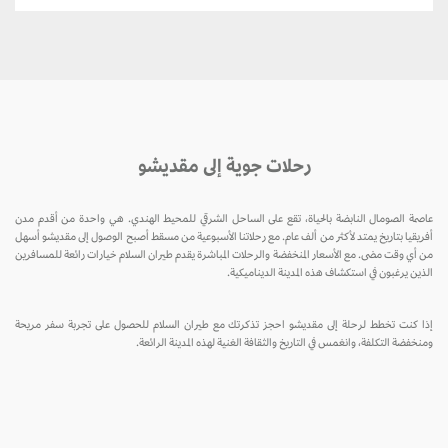
رحلات جوية إلى مقديشو
عاصمة الصومال النابضة بالحياة، تقع على الساحل الشرقي للمحيط الهندي. هي واحدة من أقدم مدن
أفريقيا بتاريخ يمتد لأكثر من ألف عام. مع رحلاتنا الأسبوعية من مسقط أصبح الوصول إلى مقديشو أسهل
من أي وقت مضى. مع الأسعار المنخفضة والرحلات المباشرة يقدم طيران السلام خيارات رائعة للمسافرين
الذين يرغبون في استكشاف هذه المدينة الديناميكية.
إذا كنت تخطط لرحلة إلى مقديشو احجز تذكرتك مع طيران السلام للحصول على تجربة سفر مريحة
ومنخفضة التكلفة، وانغمس في التاريخ والثقافة الغنية لهذه المدينة الرائعة.