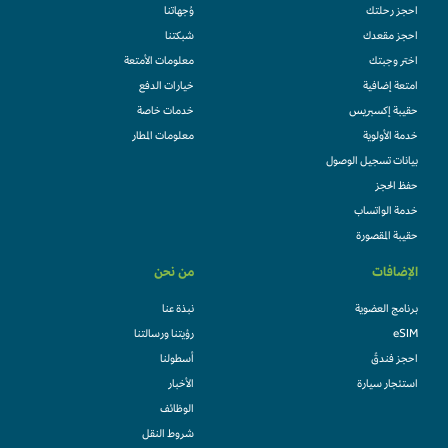
احجز رحلتك
وُجهاتنا
احجز مقعدك
شبكتنا
اختر وجبتك
معلومات الأمتعة
امتعة إضافية
خيارات الدفع
حقيبة إكسبريس
خدمات خاصة
خدمة الأولوية
معلومات المطار
بيانات تسجيل الوصول
حفظ الحجز
خدمة الواتساب
حقيبة المقصورة
الإضافات
من نحن
برنامج العضوية
نبذة عنا
eSIM
رؤيتنا ورسالتنا
احجز فندقً
أسطولنا
استئجار سيارة
الأخبار
الوظائف
شروط النقل