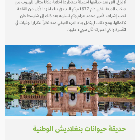
لالباغ. التي تُعد حدائقها الجميلة بمناظرها الخلابة مكاناً مثالياً للهروب من
صخب المدينة. ففي عام 1677م تم البدء في بناء الجزء الأول من القلعة
تحت إشراف الأمير محمد عزام وتم تسليمه بعد ذلك إلى شايستا خان
لإكمالها. ومع ذلك، لم يكتمل بناء الجزء المتبقي منه نظراً لتكرار الوفيات في
الأسرة والتي اعتبرته فأل سييء عليها.
حديقة حيوانات بنغلاديش الوطنية