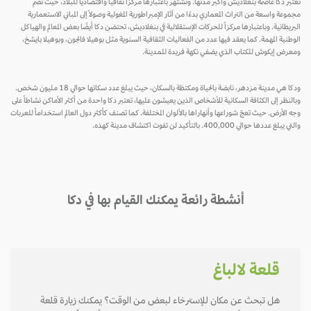
تعتبر دكا عاصمة بنغلاديش وأكبر مدنها. وتشتهر باعتبارها مركزاً ثقافياً واقتصادياً للبلاد، حيث تضم
مجموعة واسعة من التراث المعماري بدءًا من آثار الإمبراطورية المغولية وصولاً إلى المباني الاستعمارية
البريطانية. وباعتبارها مركزاً للحركات الإستقلالية في بنغلاديش، تحتضن دكا أيضًا بعض المعالم والهياكل
الوطنية المهمة. كما يعقد فيها عدد من الفعاليات الثقافية السنوية مثل بوهيلا فالجون، وبوهيلا بايشخ،
ومعرض إيكوش للكتاب الذي يضفي نكهة فريدة للمدينة.
ودكا هي مدينة مزدهر، نابضة بالحياة ومكتظة بالسكان، حيث يبلغ عدد سكانها حوالي 18 مليون شخص.
وبالنظر إلى الكثافة السكانية للأشخاص الذين يعيشون عليها، تعتبر دكا واحدة من أكثر الأماكن نشاطاً على
وجه الأرض. حيث تعجّ شوراعها وأنهاراها بالألوان المختلفة. كما تصنف كأكثر دول العالم استخداماً للعربات
والتي يبلغ عددها حوالي 400,000. بالتأكيد لن تفوت اكتشاف مدينة كهذه.
أنشطة رائعة يمكنك القيام بها في دكا
قلعة لالباغ
هل تبحث عن مكان للإسترخاء لبعض من الوقت؟ يمكنك زيارة قلعة