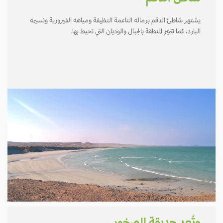
يشتهر شاطئ الدقم برماله الناعمة النظيفة ومياهه الفيروزية ونسيمه
البارد، كما تتميّز المنطقة بالجبال والوديان التي تحيط بها.