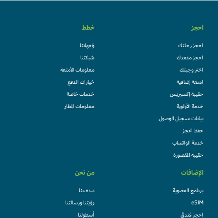
احجز
خطط
احجز رحلتك
وُجهاتنا
احجز مقعدك
شبكتنا
اختر وجبتك
معلومات الأمتعة
امتعة إضافية
خيارات الدفع
حقيبة إكسبريس
خدمات خاصة
خدمة الأولوية
معلومات المطار
بيانات تسجيل الوصول
حفظ الحجز
خدمة الواتساب
حقيبة المقصورة
الإضافات
من نحن
برنامج العضوية
نبذة عنا
eSIM
رؤيتنا ورسالتنا
احجز فندقً
أسطولنا