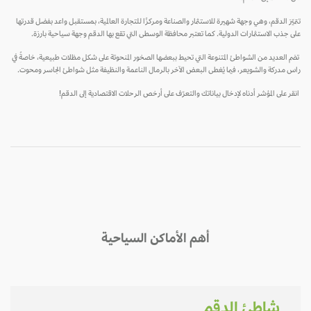
ميّز الدقم، وهي وجهة شهيرة للاستثمار والصناعة ومركزًا للتجارة العالمية، بمستقبل واعد بفضل قدرتها
ى جذب الاستثمارات الدولية. كما تعتبر محافظة الوسطى التي تقع بها الدقم وجهة سياحية بارزة.
م العديد من الشواطئ المتنوعة التي تحيط ببعضها الصخور المنحوتة على شكل مظلات طبيعية، خاصةً في
س مدركة والشويعر، فيما يُغطى البعض الآخر بالرمال الناعمة والنظيفة مثل شواطئ الجاسر ومحوت.
قر على المؤشر أدناه لإدخال بياناتك والتعرّف على أرخص الرحلات الاقتصادية إلى الدقم!
أهم الأماكن السياحية
شاطئ الدقم