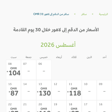
الرئيسية
>
سافر
>
سافر من الدقم إلى لاهور OMR 39
الأسعار من الدقم إلى لاهور خلال 30 يوم القادمة
أغسطس 2026
أحد
اثنين
ثلاثاء
أربعاء
خميس
جمعة
سبت
05
04
03
02
08
07
06
OMR
-
-
-
-
-
-
104
*
15
14
13
12
11
10
09
OMR
OMR
OMR
-
-
-
-
87
130
118
*
*
*
22
21
20
19
18
17
16
OMR
OMR
OMR