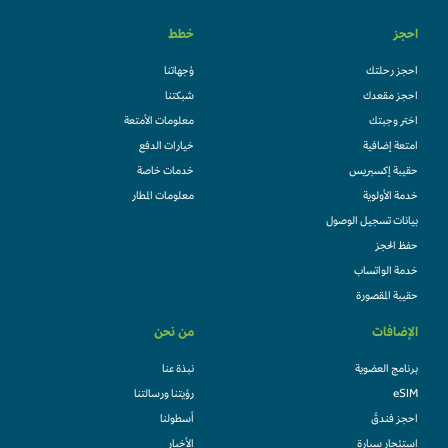
احجز
خطط
احجز رحلتك
وُجهاتنا
احجز مقعدك
شبكتنا
اختر وجبتك
معلومات الأمتعة
امتعة إضافية
خيارات الدفع
حقيبة إكسبريس
خدمات خاصة
خدمة الأولوية
معلومات المطار
بيانات تسجيل الوصول
حفظ الحجز
خدمة الواتساب
حقيبة المقصورة
الإضافات
من نحن
برنامج العضوية
نبذة عنا
eSIM
رؤيتنا ورسالتنا
احجز فندقً
أسطولنا
استئجار سيارة
الأخبار