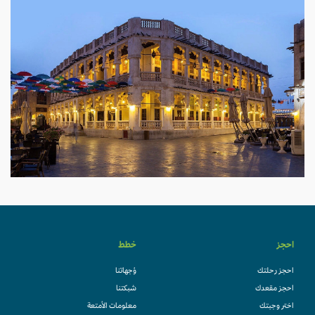
احجز
خطط
احجز رحلتك
وُجهاتنا
احجز مقعدك
شبكتنا
اختر وجبتك
معلومات الأمتعة