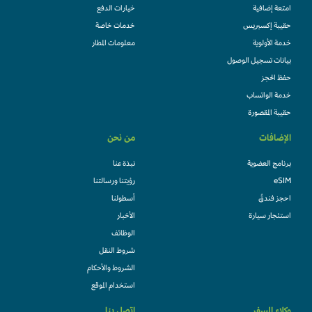
امتعة إضافية
خيارات الدفع
حقيبة إكسبريس
خدمات خاصة
خدمة الأولوية
معلومات المطار
بيانات تسجيل الوصول
حفظ الحجز
خدمة الواتساب
حقيبة المقصورة
الإضافات
من نحن
برنامج العضوية
نبذة عنا
eSIM
رؤيتنا ورسالتنا
احجز فندقً
أسطولنا
استئجار سيارة
الأخبار
الوظائف
شروط النقل
الشروط والأحكام
استخدام الموقع