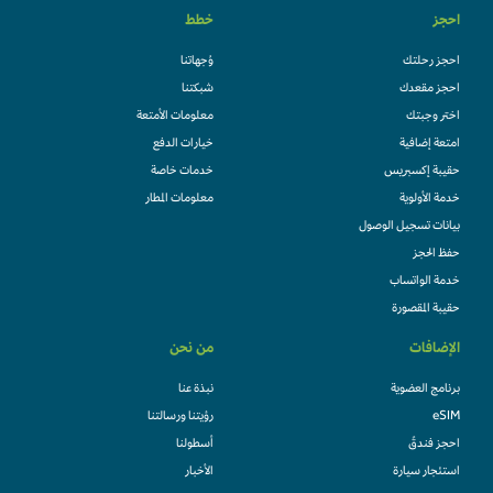
احجز
خطط
احجز رحلتك
وُجهاتنا
احجز مقعدك
شبكتنا
اختر وجبتك
معلومات الأمتعة
امتعة إضافية
خيارات الدفع
حقيبة إكسبريس
خدمات خاصة
خدمة الأولوية
معلومات المطار
بيانات تسجيل الوصول
حفظ الحجز
خدمة الواتساب
حقيبة المقصورة
الإضافات
من نحن
برنامج العضوية
نبذة عنا
eSIM
رؤيتنا ورسالتنا
احجز فندقً
أسطولنا
استئجار سيارة
الأخبار