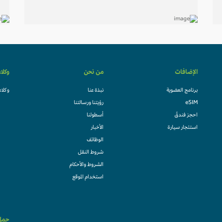
الإضافات
من نحن
وكلا
برنامج العضوية
نبذة عنا
وكلاء
eSIM
رؤيتنا ورسالتنا
احجز فندقً
أسطولنا
استئجار سيارة
الأخبار
الوظائف
شروط النقل
الشروط والأحكام
استخدام الموقع
حمل 