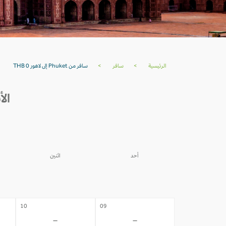
الرئيسية
>
سافر
>
سافر من Phuket إلى لاهور THB 0
الأسعار م
أحد
اثنين
03
02
-
-
10
09
-
-