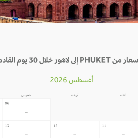
ن PHUKET إلى لاهور خلال 30 يوم القادمة
أغسطس 2026
ثلاثاء
أربعاء
خميس
05
04
06
-
-
-
13
12
11
-
-
-