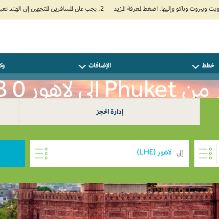
2. يجب على المسافرين المتجهين إلى الهند تعبئة نموذج الإقرار الصحي الذاتي (Air Suvidha) الإلزامي قبل موعد الوصول بـ 24 ساعة على الأقل. اضغط هنا للدخول إلى بوابة Air Suvidha.
خطط
الإضافات
وكل
إلى لاهور THB 0
إدارة الحجز
إلى