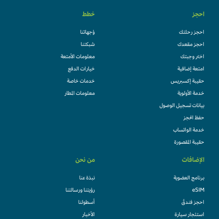
احجز
خطط
احجز رحلتك
وُجهاتنا
احجز مقعدك
شبكتنا
اختر وجبتك
معلومات الأمتعة
امتعة إضافية
خيارات الدفع
حقيبة إكسبريس
خدمات خاصة
خدمة الأولوية
معلومات المطار
بيانات تسجيل الوصول
حفظ الحجز
خدمة الواتساب
حقيبة المقصورة
الإضافات
من نحن
برنامج العضوية
نبذة عنا
eSIM
رؤيتنا ورسالتنا
احجز فندقً
أسطولنا
استئجار سيارة
الأخبار