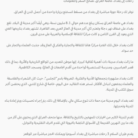
رحلات إلى بغداد، عاصمة العراق. نصائح السفر والمعلومات
نوفر لك رحلة جوية مباشرة إلى بغداد من مسقط لتستمتع بزيارة واحدة من أجمل المدن في العراق.
بغداد هي عاصمة العراق بسكان يبلغ عددهم حوالي 8.1 مليون نسمة، وهي أيضًا أكبر مدينة في البلاد. تقع
بغداد على ضفاف نهر دجلة وتعتبر ثاني أكبر مدينة في العالم العربي بعد القاهرة. تشتهر بغداد بتاريخها الغني
الذي يعود إلى القرن الثامن و كانت مركزًا للثقافة الإسلامية والعربية على مدى قرون.
كانت بغداد خلال تلك الفترة مركزًا هامًا للثقافة والتجارة والفكر في العالم وقد جذبت العلماء والتجار على
حد سواء.
ما زالت بغداد مدينة ذات أهمية ثقافية كبيرة. إنها موطن للعديد من المواقع التاريخية والأثرية، بما في ذلك
قصر العباسيين، ومدرسة المستنصرية (واحدة من أقدم الجامعات في العالم)، ومسجد الكاظمية.
كانت بغداد مشهورة بتجمعاتها الأدبية والفكرية، المعروفة باسم "المجلس"، حيث كان الشعراء والفلاسفة
والعلماء يجتمعون لتبادل الأفكار. تستمر هذه التقاليد حتى اليوم، خاصة في شارع المتنبي، الذي يحتضن أكبر
سوق للكتب في المدينة.
تعد بغداد اليوم مدينة مزدحمة ذات تنوع سكاني عالي. بالإضافة إلى ذلك، يتم إجراء تحسينات ويتم إعادة بناء
المدينة وتحديثها.
تقدم المدينة الكثير من الخيارات للمهتمين بالتاريخ والثقافة. منها متحف العراق الذي يحتوي على آثار من
بلاد ما بين النهرين القديمة إلى الأسواق النابضة بالحيوية التي تقدم الحرف التقليدية والتوابل.
يقدم طيران السلام 3 رحلات مباشرة إلى بغداد أسبوعيًا ويمكنك الحجز مباشرةً عبر الموقعز