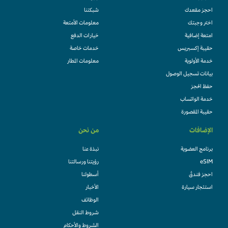
احجز مقعدك
شبكتنا
اختر وجبتك
معلومات الأمتعة
امتعة إضافية
خيارات الدفع
حقيبة إكسبريس
خدمات خاصة
خدمة الأولوية
معلومات المطار
بيانات تسجيل الوصول
حفظ الحجز
خدمة الواتساب
حقيبة المقصورة
الإضافات
من نحن
برنامج العضوية
نبذة عنا
eSIM
رؤيتنا ورسالتنا
احجز فندقً
أسطولنا
استئجار سيارة
الأخبار
الوظائف
شروط النقل
الشروط والأحكام