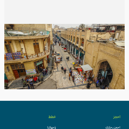
احجز
خطط
احجز رحلتك
وُجهاتنا