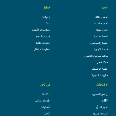
احجز
خطط
احجز رحلتك
وُجهاتنا
احجز مقعدك
شبكتنا
اختر وجبتك
معلومات الأمتعة
امتعة إضافية
خيارات الدفع
حقيبة إكسبريس
خدمات خاصة
خدمة الأولوية
معلومات المطار
بيانات تسجيل الوصول
حفظ الحجز
خدمة الواتساب
حقيبة المقصورة
الإضافات
من نحن
برنامج العضوية
نبذة عنا
eSIM
رؤيتنا ورسالتنا
احجز فندقً
أسطولنا
استئجار سيارة
الأخبار