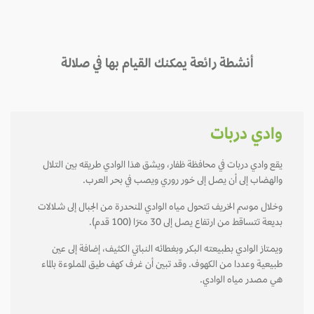
أنشطة رائعة يمكنك القيام بها في صلالة
وادي دربات
يقع وادي دربات في محافظة ظفار، ويشق هذا الوادي طريقه بين التلال
والهضاب إلى أن يصل إلى خـور روري ويصب في بحر العرب.
وخلال موسم الخريف تتحول مياه الوادي المنحدرة من الجبال إلى شـلالات
بديعة تتساقط من ارتفاع يصل إلى 30 مترًا (100 قدم).
ويمـتاز الوادي بطبيعته البكر وبغطائه النباتي الكثيف، إضافة إلى عين
طبيعية وعددا من الكهوف. وقد تبين أن غرف كهف طيق المملوءة بالماء
هي مصدر مياه الوادي.