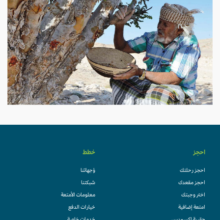
احجز
خطط
احجز رحلتك
وُجهاتنا
احجز مقعدك
شبكتنا
اختر وجبتك
معلومات الأمتعة
امتعة إضافية
خيارات الدفع