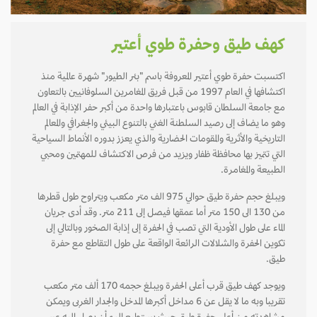
كهف طيق وحفرة طوي أعتير
اكتسبت حفرة طوي أعتير المعروفة باسم "بئر الطيور" شهرة عالمية منذ
اكتشافها في العام 1997 من قبل فريق المغامرين السلوفانيين بالتعاون
مع جامعة السلطان قابوس باعتبارها واحدة من أكبر حفر الإذابة في العالم
وهو ما يضاف إلى رصيد السلطنة الغني بالتنوع البيئي والجغرافي والمعالم
التاريخية والأثرية والمقومات الحضارية والذي يعزز بدوره الأنماط السياحية
التي تتميز بها محافظة ظفار ويزيد من فرص الاكتشاف للمهتمين ومحبي
الطبيعة والمغامرة.
ويبلغ حجم حفرة طيق حوالي 975 الف متر مكعب ويتراوح طول قطرها
من 130 الى 150 متر أما عمقها فيصل إلى 211 متر. وقد أدى جريان
الماء على طول الأودية التي تصب في الحفرة إلى إذابة الصخور وبالتالي إلى
تكوين الحفرة والشلالات الرائعة الواقعة على طول التقاطع مع حفرة
طيق.
ويوجد كهف طيق قرب أعلى الحفرة ويبلغ حجمه 170 ألف متر مكعب
تقريبا وبه ما لا يقل عن 6 مداخل أكبرها المدخل والجدار الغربى ويمكن