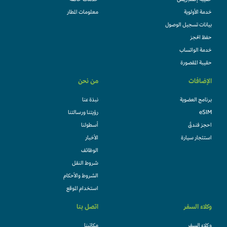
حقيبة إكسبريس
خدمات خاصة
خدمة الأولوية
معلومات المطار
بيانات تسجيل الوصول
حفظ الحجز
خدمة الواتساب
حقيبة المقصورة
الإضافات
من نحن
برنامج العضوية
نبذة عنا
eSIM
رؤيتنا ورسالتنا
احجز فندقً
أسطولنا
استئجار سيارة
الأخبار
الوظائف
شروط النقل
الشروط والأحكام
استخدام الموقع
وكلاء السفر
اتصل بنا
وكلاء السفر
مكاتبنا