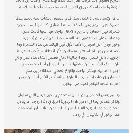
التاريخ القديم، وقد عرفت ظفار منذ القدم بهذا المنتج، وإضافة إلى رائحته
الزكية واستخدامه كبخور في المنازل، فإنه يستخدم أيضاً كمادة علاجية.
عرف الإنسان شجرة اللبان منذ أقدم العصور، ونشأت بينه وبينها علاقة
مميزة، فهي الرمز وهي الحياة بالنسبة للظفاري، كما أنها ليست مجرد
شجرة، فهي الحضارة والتاريخ والاجتماع والجغرافيا، منها قامت مدن
وحضارات على مر العصور منذ القدم، تحدثنا عن آثار مدن (سمهرم،
وخور روري) التي تعود إلى الألف الأولى قبل الميلاد، عن هذه الشجرة وما
تحمله من رمز للحياة، ففي هذه المدن الأثرية كتابات بالأبجدية العربية
الجنوبية، والتي تسمى اليوم (الجبّالية) تحكي قصص إنشاء هذه المدن والتي
كان الهدف الرئيسي من إنشائها تصدير اللبان، إلى أجزاء متعددة في
الجزيرة العربية، ويذكر الباحث والمؤرخ العماني، عبدالقادر بن سالم
الغساني، في كتابه (ظفار أرض اللبان) ان الاسكندر الأكبر أخذ من أرض
العرب المنتجة للبخور كمية من البخور.
وتشير بعض المصادر إلى أن اللبان استخدم في بخور عرش النبي سليمان،
وتذكر المصادر أيضاً أن الإمبراطور (نيرون) أحرق في وفاة زوجته ما يعادل
محصول جنوب الجزيرة العربية من اللبان، ومن الثابت إلى اليوم وجود
هذا البخور في الفاتيكان، في روما.