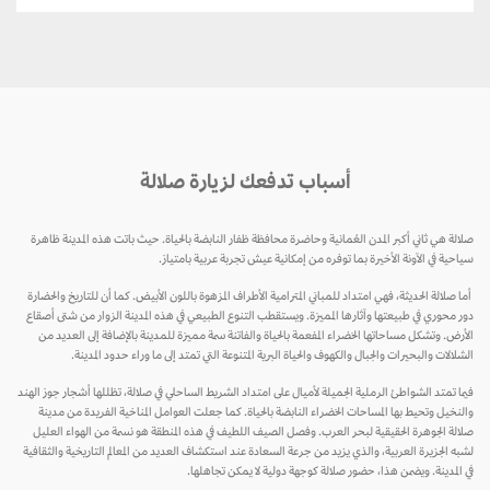
أسباب تدفعك لزيارة صلالة
صلالة هي ثاني أكبر المدن العُمانية وحاضرة محافظة ظفار النابضة بالحياة. حيث باتت هذه المدينة ظاهرة
سياحية في الآونة الأخيرة بما توفره من إمكانية عيش تجربة عربية بامتياز.
أما صلالة الحديثة، فهي امتداد للمباني المترامية الأطراف المزهوة باللون الأبيض. كما أن للتاريخ والحضارة
دور محوري في طبيعتها وآثارها المميزة. ويستقطب التنوع الطبيعي في هذه المدينة الزوار من شتى أصقاع
الأرض. وتشكل مساحاتها الخضراء المفعمة بالحياة والفاتنة سمة مميزة للمدينة بالإضافة إلى العديد من
الشلالات والبحيرات والجبال والكهوف والحياة البرية المتنوعة التي تمتد إلى ما وراء حدود المدينة.
فيما تمتد الشواطئ الرملية الجميلة لأميال على امتداد الشريط الساحلي في صلالة، تظللها أشجار جوز الهند
والنخيل وتحيط بها المساحات الخضراء النابضة بالحياة. كما جعلت العوامل المناخية الفريدة من مدينة
صلالة الجوهرة الحقيقية لبحر العرب. وفصل الصيف اللطيف في هذه المنطقة هو نسمة من الهواء العليل
لشبه الجزيرة العربية، والذي يزيد من جرعة السعادة عند استكشاف العديد من المعالم التاريخية والثقافية
في المدينة. ويضمن هذا، حضور صلالة كوجهة دولية لا يمكن تجاهلها.