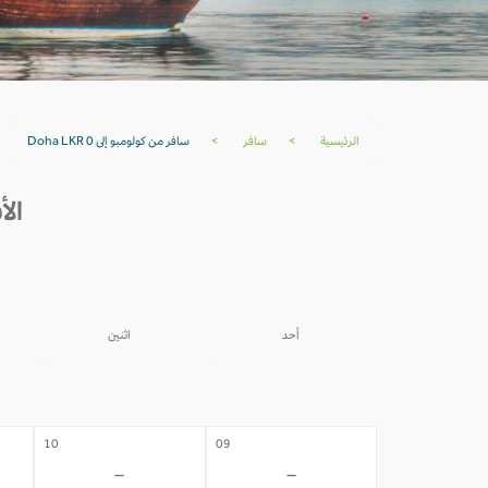
الرئيسية
>
سافر
>
سافر من كولومبو إلى Doha LKR 0
الأسع
أحد
اثنين
03
02
-
-
10
09
-
-