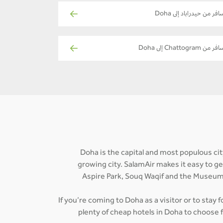
افر من حيدراباد إلى Doha
ر من Chattogram إلى Doha
Doha is the capital and most populous city
growing city. SalamAir makes it easy to g
Aspire Park, Souq Waqif and the Museum 
If you’re coming to Doha as a visitor or to stay 
plenty of cheap hotels in Doha to choose 