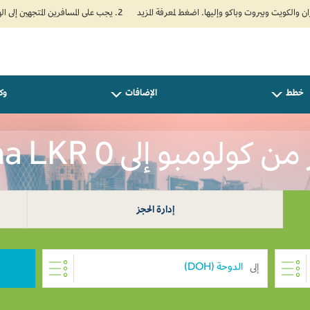
2. يجب على المسافرين المتجهين إلى الهند تعبئة نموذج الإقرار الصحي الذاتي (Air Suvidha) الإلزامي قبل موعد الوصول بـ 24 ساعة على الأقل. اضغط هنا للدخول إلى بوابة Air Suvidha.
خطط
الإضافات
وكل
 كولومبو إلى Doha LKR 0
إدارة الحجز
إلى