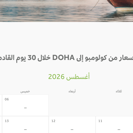
ار من كولومبو إلى DOHA خلال 30 يوم القادمة
أغسطس 2026
ثلاثاء
أربعاء
خميس
05
04
06
-
-
-
13
12
11
-
-
-