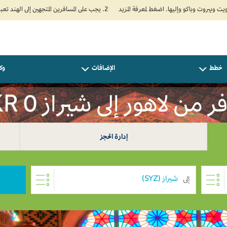
2. يجب على المسافرين المتجهين إلى الهند تعبئة نموذج الإقرار الصحي الذاتي (Air Suvidha) الإلزامي قبل موعد الوصول بـ 24 ساعة على الأقل. اضغط هنا للدخول إلى بوابة Air Suvidha.
خطط
الإضافات
وكل
 من لاهور إلى شيراز PKR 0
إدارة الحجز
إلى