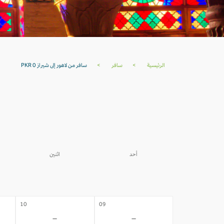
الرئيسية
>
سافر
>
سافر من لاهور إلى شيراز PKR 0
أحد
اثنين
03
02
-
-
10
09
-
-