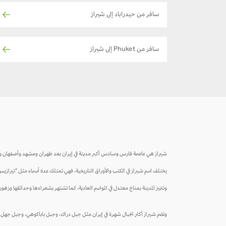
سافر من حيدراباد إلى شيراز
سافر من Phuket إلى شيراز
شيراز هي عاصمة فارس وسادس أكبر مدينة في إيران بعد طهران ومشهد وأصفهان وتبريز وكرج. و
يختلف اسم شيراز في الكتب والأوراق التاريخية، فهي تمتلك عدة أسماء مثل "تيرازيس"
وتتميز المدينة بمناخ معتدل في المواسم العادية، كما تشتهر بشعراءها وحدائقها وزهوره
وتضم شيراز أكثر الجبال شهرة في إيران مثل جبل دراك، وجبل باباكوهي، وجبل جهل مقا