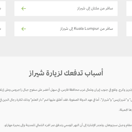
سافر من ملتان إلى شيراز
ساف
سافر من Kuala Lumpur إلى شيراز
س
أسباب تدفعك لزيارة شيراز
تقع في جنوب إيران وشمال غرب محافظة فارس، في سهل أخضر على سفوح جبال زاجروس وعلى إرتفاع 1500 متر فوق مستوى سطح الب
 و "شيرازيس" و"شيراز". أما في عهد الدولة الصفوية، فقد أطلق عليها اسم "دار العلم" وذلك لكثرة رجال الدين ف
ا الجميلة.
م وجبل سبزبوهان. وتجدر الإشارة إلى أن النهر الموسمي يتدفق عبر الجزء الشمالي للمدينة وإلى بحيرة مهارلو.