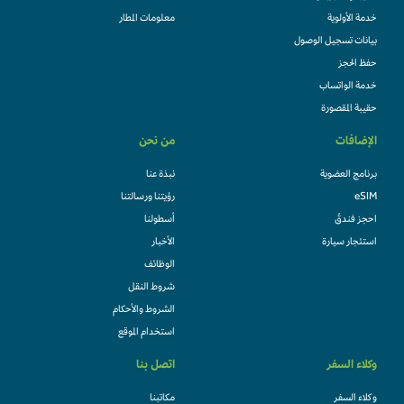
خدمة الأولوية
معلومات المطار
بيانات تسجيل الوصول
حفظ الحجز
خدمة الواتساب
حقيبة المقصورة
الإضافات
من نحن
برنامج العضوية
نبذة عنا
eSIM
رؤيتنا ورسالتنا
احجز فندقً
أسطولنا
استئجار سيارة
الأخبار
الوظائف
شروط النقل
الشروط والأحكام
استخدام الموقع
وكلاء السفر
اتصل بنا
وكلاء السفر
مكاتبنا