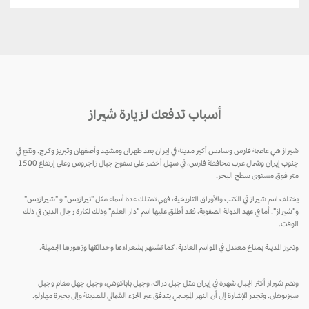
أسباب تدفعك لزيارة شيراز
شيراز هي عاصمة فارس وسادس أكبر مدينة في إيران بعد طهران ومشهد وأصفهان وتبريز وكرج. وتقع في
جنوب إيران وشمال غرب محافظة فارس، في سهل أخضر على سفوح جبال زاجروس وعلى إرتفاع 1500
متر فوق مستوى سطح البحر.
يختلف اسم شيراز في الكتب والأوراق التاريخية، فهي تمتلك عدة أسماء مثل "تيرازيس" و "شيرازيس"
و"شيراز". أما في عهد الدولة الصفوية، فقد أطلق عليها اسم "دار العلم" وذلك لكثرة رجال الدين في ذلك
الوقت.
وتتميز المدينة بمناخ معتدل في المواسم العادية، كما تشتهر بشعراءها وحدائقها وزهورها الجميلة.
وتضم شيراز أكثر الجبال شهرة في إيران مثل جبل دراك، وجبل باباكوهي، وجبل جهل مقام وجبل
سبزبوهان. وتجدر الإشارة إلى أن النهر الموسمي يتدفق عبر الجزء الشمالي للمدينة وإلى بحيرة مهارلو.