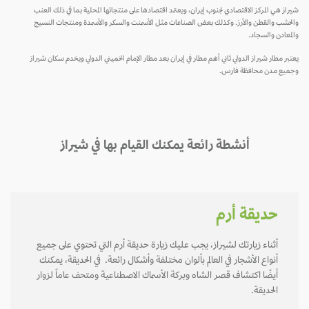
شيراز هي المركز الاقتصادي لجنوب إيران، ويعتمد اقتصادها على منتجاتها المحلية بما في ذلك العنب
والخشب والقطن والأرز. وكذلك بعض الصناعات مثل الأسمنت والسكر والأسمدة ومنتجات النسيج
والمعادن والسجاد.
يعتبر مطار شيراز الدولي ثاني أهم مطار في إيران بعد مطار الإمام الخميني الدولي ويخدم سكان شيراز
وجميع مدن محافظة فارس.
أنشطة رائعة يمكنك القيام بها في شيراز
حديقة أرم
أثناء زيارتك لشيراز، يجب عليك زيارة حديقة أرم التي تحتوي على جميع
أنواع الأشجار في العالم بألوان مختلفة وأشكال رائعة. في الحديقة، يمكنك
أيضًا اكتشاف قصر الشاه وبركة الأسماك الاصطناعية ومتحف عاماً لزوار
الحديقة.