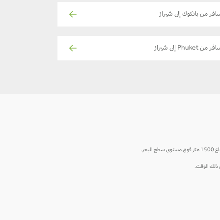
افر من بانكوك إلى شيراز
فر من Phuket إلى شيراز
حر.
ي ذلك الوقت.