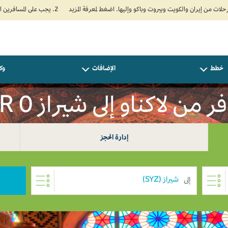
2. يجب على المسافرين المتجهين إلى الهند تعبئة نموذج الإقرار الصحي الذاتي (Air Suvidha) الإلزامي قبل موعد الوصول بـ 24 ساعة على الأقل. اضغط هنا للدخول إلى بوابة Air Suvidha.
خطط
الإضافات
وكل
 من لاكناو إلى شيراز INR 0
إدارة الحجز
إلى