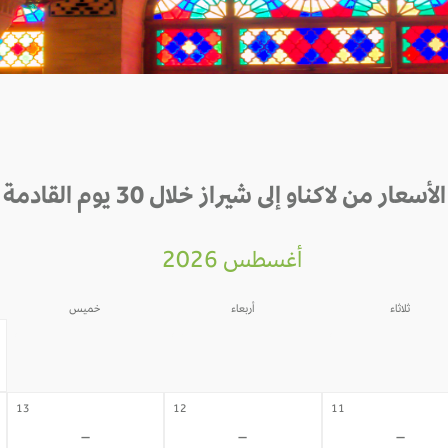
الأسعار من لاكناو إلى شيراز خلال 30 يوم القادمة
أغسطس 2026
ثلاثاء
أربعاء
خميس
06
05
04
-
-
-
13
12
11
-
-
-