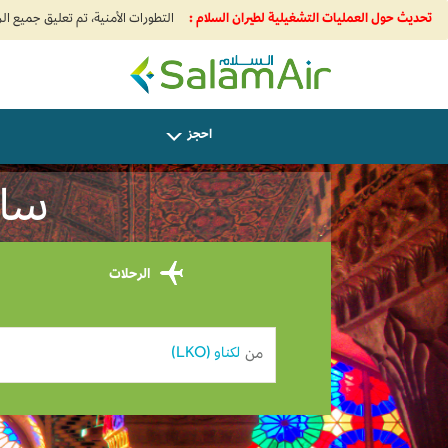
تحديث حول العمليات التشغيلية لطيران السلام :
SalamAir
احجز
سافر
الرحلات
من