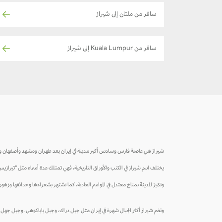
سافر من ملتان إلى شيراز
سافر من Kuala Lumpur إلى شيراز
شيراز هي عاصمة فارس وسادس أكبر مدينة في إيران بعد طهران ومشهد وأصفهان وتبريز وكرج. و
يختلف اسم شيراز في الكتب والأوراق التاريخية، فهي تمتلك عدة أسماء مثل "تيرازيس"
وتتميز المدينة بمناخ معتدل في المواسم العادية، كما تشتهر بشعراءها وحدائقها وزهوره
وتضم شيراز أكثر الجبال شهرة في إيران مثل جبل دراك، وجبل باباكوهي، وجبل جهل مقا