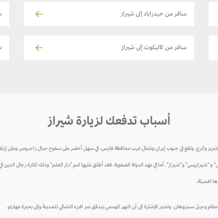
سافر من حيدراباد إلى شيراز
س
سافر من كاليكوت إلى شيراز
سا
أسباب تدفعك لزيارة شيراز
تقع في جنوب إيران وشمال غرب محافظة فارس، في سهل أخضر على سفوح جبال زاجروس وعلى إرتفاع 1500 متر فوق مستوى سطح الب
 و "شيرازيس" و"شيراز". أما في عهد الدولة الصفوية، فقد أطلق عليها اسم "دار العلم" وذلك لكثرة رجال الدين ف
ا الجميلة.
م وجبل سبزبوهان. وتجدر الإشارة إلى أن النهر الموسمي يتدفق عبر الجزء الشمالي للمدينة وإلى بحيرة مهارلو.