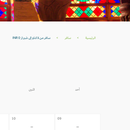
الرئيسية
>
سافر
>
سافر من لاكناو إلى شيراز INR 0
أحد
اثنين
03
02
-
-
10
09
-
-