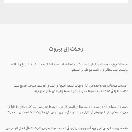
رحلات إلى بيروت
مرحبًا بكم في بيروت عاصمة لبنان الديناميكية والعالمية. استعد لاكتشاف مدينة غنية بالتاريخ والثقافة
والسحر بينما تنطلق في رحلتك مع طيران السلام.
أصبحت مدينة بيروت واحدة من أكثر وجهات السفر الحيوية في الشرق الأوسط. سيجد الجميع شيئًا
للاستمتاع به في هذه المدينة المتنوعة ، من المناظر النابضة بالحياة إلى الآثار التاريخية.
صخرة الروشة عبارة عن منحدرات مذهلة في البحر الأبيض المتوسط ​​وهي من بين أكثر مناطق الجذابة في
بيروت. امشي على الكورنيش أو تناول وجبة لذيذة في مقهى مجاور على خلفيات مذهلة بفضل المنحدرات.
متحف بيروت الوطني هو وجهة أخرى يجب زيارتها في المدينة ، حيث يعرض التراث الثقافي الغني للبنان من