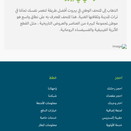
الذهاب إلى المتحف الوطني في بيروت أفضل طريقة لتغمر نفسك تمامًا في
تراث المدينة وثقافتها الغنية. هذا المتحف المعترف به على نطاق واسع هو
موطن لمجموعة كبيرة من العناصر والعروض التاريخية ، مثل القطع
الأثرية الفينيقية والفسيفساء الرومانية.
احجز
خطط
احجز رحلتك
وُجهاتنا
احجز مقعدك
شبكتنا
اختر وجبتك
معلومات الأمتعة
امتعة إضافية
خيارات الدفع
حقيبة إكسبريس
خدمات خاصة
خدمة الأولوية
معلومات المطار