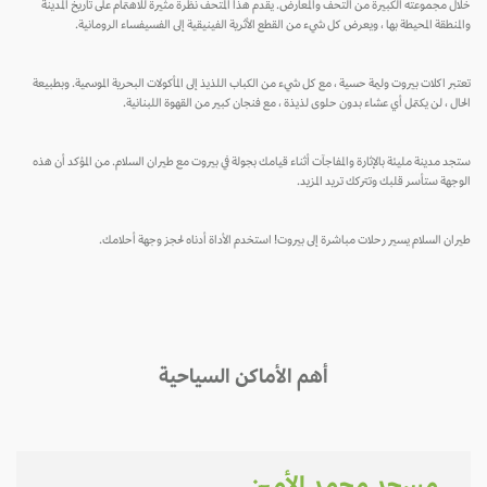
خلال مجموعته الكبيرة من التحف والمعارض. يقدم هذا المتحف نظرة مثيرة للاهتمام على تاريخ المدينة
والمنطقة المحيطة بها ، ويعرض كل شيء من القطع الأثرية الفينيقية إلى الفسيفساء الرومانية.
تعتبر اكلات بيروت وليمة حسية ، مع كل شيء من الكباب اللذيذ إلى المأكولات البحرية الموسمية. وبطبيعة
الحال ، لن يكتمل أي عشاء بدون حلوى لذيذة ، مع فنجان كبير من القهوة اللبنانية.
ستجد مدينة مليئة بالإثارة والمفاجآت أثناء قيامك بجولة في بيروت مع طيران السلام. من المؤكد أن هذه
الوجهة ستأسر قلبك وتتركك تريد المزيد.
طيران السلام يسير رحلات مباشرة إلى بيروت! استخدم الأداة أدناه لحجز وجهة أحلامك.
أهم الأماكن السياحية