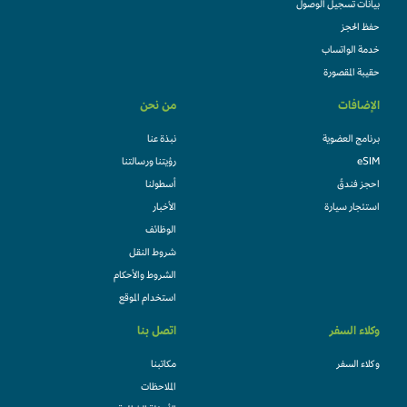
بيانات تسجيل الوصول
حفظ الحجز
خدمة الواتساب
حقيبة المقصورة
الإضافات
من نحن
برنامج العضوية
نبذة عنا
eSIM
رؤيتنا ورسالتنا
احجز فندقً
أسطولنا
استئجار سيارة
الأخبار
الوظائف
شروط النقل
الشروط والأحكام
استخدام الموقع
وكلاء السفر
اتصل بنا
وكلاء السفر
مكاتبنا
الملاحظات