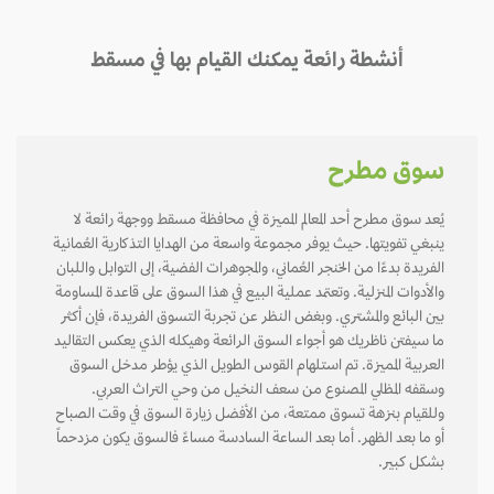
أنشطة رائعة يمكنك القيام بها في مسقط
سوق مطرح
يُعد سوق مطرح أحد المعالم المميزة في محافظة مسقط ووجهة رائعة لا
ينبغي تفويتها. حيث يوفر مجموعة واسعة من الهدايا التذكارية العُمانية
الفريدة بدءًا من الخنجر العُماني، والمجوهرات الفضية، إلى التوابل واللبان
والأدوات المنزلية. وتعتمد عملية البيع في هذا السوق على قاعدة المساومة
بين البائع والمشتري. وبغض النظر عن تجربة التسوق الفريدة، فإن أكثر
ما سيفتن ناظريك هو أجواء السوق الرائعة وهيكله الذي يعكس التقاليد
العربية المميزة. تم استلهام القوس الطويل الذي يؤطر مدخل السوق
وسقفه المظلي المصنوع من سعف النخيل من وحي التراث العربي.
وللقيام بنزهة تسوق ممتعة، من الأفضل زيارة السوق في وقت الصباح
أو ما بعد الظهر. أما بعد الساعة السادسة مساءً فالسوق يكون مزدحماً
بشكل كبير.