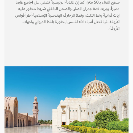
سطح الفناء بـ 50 متراً، كما إن المئذنة الرئيسية تضفي على الجامع طابعاً
مميزاً. ويربط قمة جدران المصلى والصحن الداخلي شريط محفور عليه
آيات قرآنية بخط الثلث، وتملأ الزخارف الهندسية الإسلامية أطر أقواس
الأروقة، فيما تحتل أسماء الله الحسنى المحفورة بالخط الديواني واجهات
الأروقة.