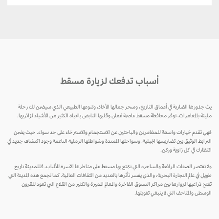
أسباب تدفعك لزيارة مسقط
يث جذورها الضاربة في أعماق التاريخ، وسحر جمالها الأخاذ، وتنوعها الطبيعي الذي سيضمن لك رحلة
مليئة بالمغامرات، توفر محافظة مسقط عاصمة عُمان وقلبها النابض بالحياة الكثير من الأشياء لزائريها.
فهي تقدم خيارات واسعة للمغامرين والباحثين عن الاستجمام والاسترخاء على حد سواء. حيث يضمن
الترابط الوثيق بين تضاريسها الجبلية، وسواحلها الممتدة وشواطئها الرملية الناعمة وجود اكتشاف جديد في
انتظارك في كل زاوية وركن.
ولا تقتصر الصفات الرائعة والساحرة التي تتمتع بها مسقط على مناظرها الآسرة للألباب، فللمدينة تاريخ
طويل في عالم التجارة البحرية، والذي يفسر تأثرها بالعديد من الثقافات العالمية. كما تجمع هذه المدينة التي
تفتح ذراعيها لزوارها بين مراكز التسوق الفاخرة والمعالم المميزة والكثير من القلاع التي تعود للقرون
الوسطى والمتاحف التي لا ينبغي تفويتها.