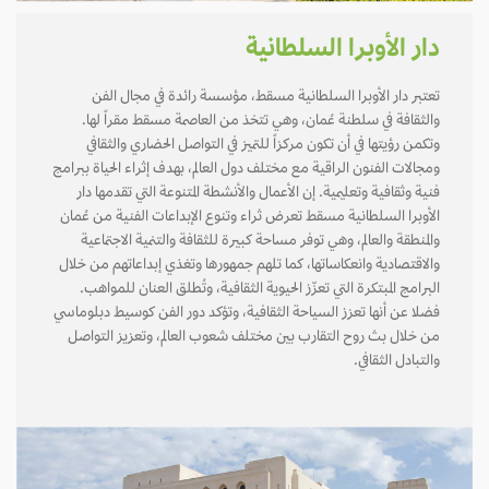
دار الأوبرا السلطانية
تعتبر دار الأوبرا السلطانية مسقط، مؤسسة رائدة في مجال الفن
والثقافة في سلطنة عُمان، وهي تتخذ من العاصمة مسقط مقراً لها.
وتكمن رؤيتها في أن تكون مركزاً للتميز في التواصل الحضاري والثقافي
ومجالات الفنون الراقية مع مختلف دول العالم، بهدف إثراء الحياة ببرامج
فنية وثقافية وتعليمية. إن الأعمال والأنشطة المتنوعة التي تقدمها دار
الأوبرا السلطانية مسقط تعرض ثراء وتنوع الإبداعات الفنية من عُمان
والمنطقة والعالم، وهي توفر مساحة كبيرة للثقافة والتنمية الاجتماعية
والاقتصادية وانعكاساتها، كما تلهم جمهورها وتغذي إبداعاتهم من خلال
البرامج المبتكرة التي تعزّز الحيوية الثقافية، وتُطلق العنان للمواهب.
فضلا عن أنها تعزز السياحة الثقافية، وتؤكد دور الفن كوسيط دبلوماسي
من خلال بث روح التقارب بين مختلف شعوب العالم، وتعزيز التواصل
والتبادل الثقافي.