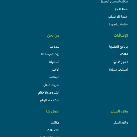
بيانات تسجيل الوصول
حفظ الحجز
خدمة الواتساب
حقيبة المقصورة
الإضافات
من نحن
برنامج العضوية
نبذة عنا
eSIM
رؤيتنا ورسالتنا
احجز فندقً
أسطولنا
استئجار سيارة
الأخبار
الوظائف
شروط النقل
الشروط والأحكام
استخدام الموقع
وكلاء السفر
اتصل بنا
وكلاء السفر
مكاتبنا
الملاحظات