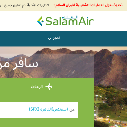
تحديث حول العمليات التشغيلية لطيران السلام :
SalamAir
احجز
سافر من ال
الرحلات
من