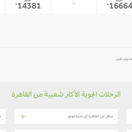
EGP
EGP
-
14381
1666
*
*
10
09
08
-
-
-
الرحلات الجوية الأكثر شعبية من القاهرة
سافر من القاهرة إلى شيتاجونج
س