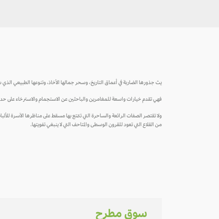
يث جذورها الضاربة في أعماق التاريخ، وسحر جمالها الأخاذ، وتنوعها الطبيعي الذي س
فهي تقدم خيارات واسعة للمغامرين والباحثين عن الاستجمام والاسترخاء على حد سوا
ولا تقتصر الصفات الرائعة والساحرة التي تتمتع بها مسقط على مناظرها الآسرة للألباب، 
من القلاع التي تعود للقرون الوسطى والمتاحف التي لا ينبغي تفويتها.
سوق مطرح