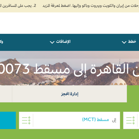
2. يجب على المسافرين المتجهين إلى الهند تعبئة نموذج الإقرار الصحي الذاتي (Air Suvidha) الإلزامي قبل موعد الوصول بـ 24 ساعة على الأقل. اضغط هنا للدخول إلى بوابة Air Suvidha.
خطط
الإضافات
وكل
قاهرة إلى مسقط EGP 10073
إدارة الحجز
إلى