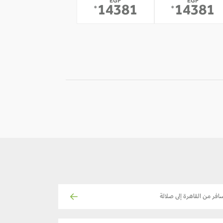
EGP
EGP
14381
14381
*
*
12
11
-
-
افر من القاهرة إلى صلالة