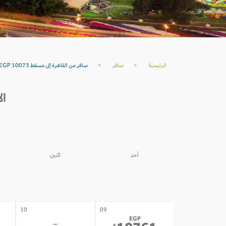
الرئيسية
>
سافر
>
سافر من القاهرة إلى مسقط EGP 10073
ال
أحد
اثنين
03
02
-
-
10
09
EGP