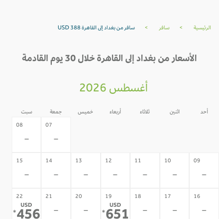
الرئيسية
>
سافر
>
سافر من بغداد إلى القاهرة USD 388
الأسعار من بغداد إلى القاهرة خلال 30 يوم القادمة
أغسطس 2026
أحد
اثنين
ثلاثاء
أربعاء
خميس
جمعة
سبت
06
05
04
03
02
08
07
-
-
-
-
-
-
-
15
14
13
12
11
10
09
-
-
-
-
-
-
-
22
21
20
19
18
17
16
USD
USD
-
-
-
-
-
456
651
*
*