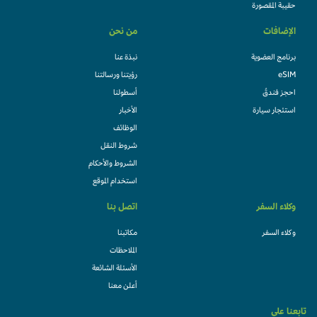
حقيبة المقصورة
الإضافات
من نحن
برنامج العضوية
نبذة عنا
eSIM
رؤيتنا ورسالتنا
احجز فندقً
أسطولنا
استئجار سيارة
الأخبار
الوظائف
شروط النقل
الشروط والأحكام
استخدام الموقع
وكلاء السفر
اتصل بنا
وكلاء السفر
مكاتبنا
الملاحظات
الأسئلة الشائعة
أعلن معنا
تابعنا على