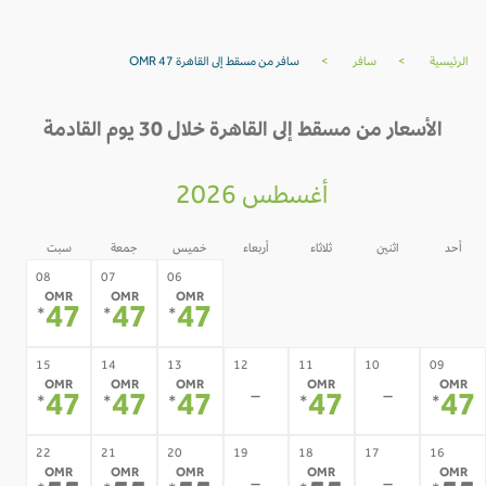
الرئيسية
>
سافر
>
سافر من مسقط إلى القاهرة OMR 47
الأسعار من مسقط إلى القاهرة خلال 30 يوم القادمة
أغسطس 2026
أحد
اثنين
ثلاثاء
أربعاء
خميس
جمعة
سبت
05
04
03
02
08
07
06
OMR
OMR
OMR
-
-
-
-
47
47
47
*
*
*
15
14
13
12
11
10
09
OMR
OMR
OMR
OMR
OMR
-
-
47
47
47
47
4
*
*
*
*
*
22
21
20
19
18
17
16
OMR
OMR
OMR
OMR
OMR