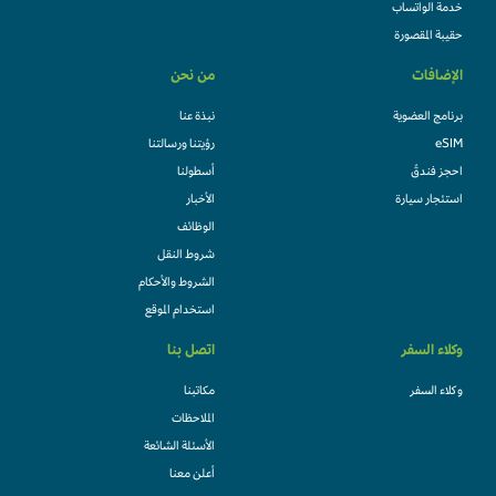
خدمة الواتساب
حقيبة المقصورة
الإضافات
من نحن
برنامج العضوية
نبذة عنا
eSIM
رؤيتنا ورسالتنا
احجز فندقً
أسطولنا
استئجار سيارة
الأخبار
الوظائف
شروط النقل
الشروط والأحكام
استخدام الموقع
وكلاء السفر
اتصل بنا
وكلاء السفر
مكاتبنا
الملاحظات
الأسئلة الشائعة
أعلن معنا