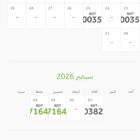
29
28
27
26
25
24
23
BDT
BDT
-
-
-
-
-
80035
8003
*
*
31
30
-
-
سبتمبر 2026
أحد
اثنين
ثلاثاء
أربعاء
خميس
جمعة
سبت
05
31
30
04
03
02
01
BDT
BDT
BDT
-
-
-
-
67164
67164
70382
*
*
*