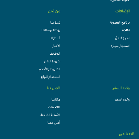
حقيبة المقصورة
الإضافات
من نحن
برنامج العضوية
نبذة عنا
eSIM
رؤيتنا ورسالتنا
احجز فندقً
أسطولنا
استئجار سيارة
الأخبار
الوظائف
شروط النقل
الشروط والأحكام
استخدام الموقع
وكلاء السفر
اتصل بنا
وكلاء السفر
مكاتبنا
الملاحظات
الأسئلة الشائعة
أعلن معنا
تابعنا على