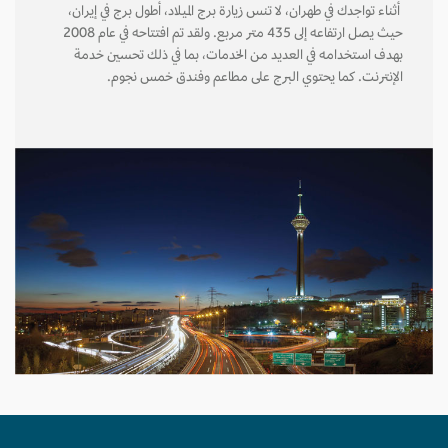
أثناء تواجدك في طهران، لا تنس زيارة برج الميلاد، أطول برج في إيران،
حيث يصل ارتفاعه إلى 435 متر مربع. ولقد تم افتتاحه في عام 2008
بهدف استخدامه في العديد من الخدمات، بما في ذلك تحسين خدمة
الإنترنت. كما يحتوي البرج على مطاعم وفندق خمس نجوم.