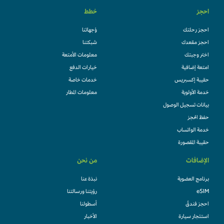
احجز
خطط
احجز رحلتك
وُجهاتنا
احجز مقعدك
شبكتنا
اختر وجبتك
معلومات الأمتعة
امتعة إضافية
خيارات الدفع
حقيبة إكسبريس
خدمات خاصة
خدمة الأولوية
معلومات المطار
بيانات تسجيل الوصول
حفظ الحجز
خدمة الواتساب
حقيبة المقصورة
الإضافات
من نحن
برنامج العضوية
نبذة عنا
eSIM
رؤيتنا ورسالتنا
احجز فندقً
أسطولنا
استئجار سيارة
الأخبار