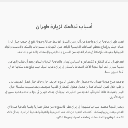
أسباب تدفعك لزيارة طهران
تعتبر طهران عاصمة إيران وواحدة من أكثر مدن الشرق الأوسط حداثة وحيوية. تقع في جنوب جبال البرز
هناك حيث يتم إنتاج معظم الصناعات الرئيسية للبلاد، مثل الكهرباء والمنسوجات والسكر والاسمنت والمواد
الكيميائية وغيرها. بالإضافة إلى توفر العديد من المسارح والمدارس والجامعات والحدائق والمتاحف.
تعد طهران المركز الثقافي والاقتصادي والسياسي لإيران والعاصمة الثانية والثلاثون بعد أن نقلت إليها من
مدينة شيراز. كما أنها المدينة الأكثر اكتظاظا بالسكان في إيران وغرب آسيا، حيث يبلغ عدد سكانها حوالي
8.7 مليون نسمة.
يوصف مناخ مدينة طهران بأنه معتدل خلال فصلي الربيع والخريف، حار وجاف خلال فصل الصيف، بارد
ورطب خلال فصل الشتاء. كما أن معدل هطول الأمطار في المدينة متوسط. ولقد تسببت سلسلة جبال
البرز، باعتبارها عائقا أمام تأثير العديد من التأثيرات الجوية، في جفاف طهران في جهة واحدة وهدوء نسبي في
الجهة الأخرى.
وتعتبر المدينة مقصداً سياحياً مشهوراً في إيران نظرًا لما تتمتع به من معالم حضارية وفنية وثقافية ضاربة في
القدم. وعند زيارتها يمكنك اكتشاف العديد من المتاحف التاريخية والفنية والعلمية الزاخرة، بما في ذلك
المتحف الوطني ومتحف مالك ومتحف السينما وغيرها الكثير.