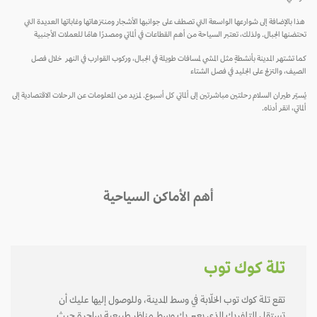
هذا بالإضافة إلى شوارعها الواسعة التي تصطف على جوانبها الأشجار ومنتزهاتها وغاباتها العديدة التي
تحتضنها الجبال. ولذلك، تعتبر السياحة من أهم القطاعات في ألماتي ومصدرًا هامًا للعملات الأجنبية
كما تشتهر المدينة بأنشطةٍ مثل المشي لمسافات طويلة في الجبال، وركوب القوارب في النهر خلال فصل
الصيف، والتزلج على الجليد في فصل الشتاء
يُسيّر طيران السلام رحلتين مباشرتين إلى ألماتي كل أسبوع. لمزيد من المعلومات عن الرحلات الاقتصادية إلى
ألماتي، انقر أدناه.
أهم الأماكن السياحية
تلة كوك توب
تقع تلة كوك توب الخلّابة في وسط المدينة، وللوصول إليها عليك أن
تستقل التلفريك الذي يعبر بك وسط مناظر طبيعية ساحرة حيث