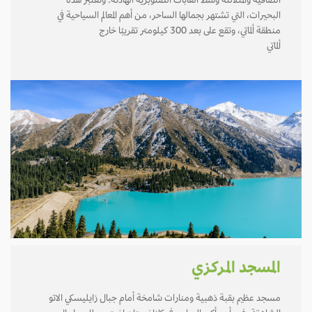
الصافية والمتلألئة وسط الغابات الصنوبرية الهادئة. وتعتبر هذه
البحيرات، التي تشتهر بجمالها الساحر، من أهم المعالم السياحية في
منطقة ألماتي، وتقع على بعد 300 كيلومتر تقريبًا خارج
ألماتي
المسجد المركزي
مسجد عظيم بقبة ذهبية ومنارات شامخة أمام جبال زايليسكي الاتو