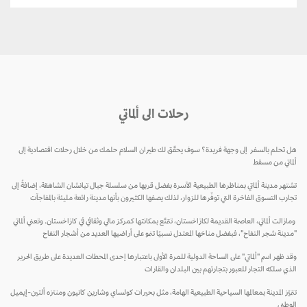
رحلات الى ألماتي
هل تحلم بالسفر إلى وجهة فريدة؟ سوف يحقّق لك طيران السلام حلمك من خلال رحلات اقتصادية إلى
ألماتي من مسقط
تشتهر مدينة ألماتي بمناظرها الطبيعية الآسرة بفضل قربها من سلسلة جبال تيانشان الشاهقة، إضافةً إلى
تجارب التسوق الفاخرة التي توفّرها للزوار، لذلك يصفها الكثيرون بأنها مدينة رائعة مليئة بالمفاجآت
ومازالت ألماتي، العاصمة القديمة لكازاخستان، تتمتّع بمكانتها كمركز مالي وثقافي في كازاخستان. وتعني ألماتي
"مدينة شجر التفاح"، فبفضل مناخها المعتدل نسبيًا تنمو على أراضيها العديد من أشجار التفاح
وقد ظهر اسم "ألماتي" على الساحة الدولية للمرة الأولى باعتبارها إحدى المحطات العديدة على طريق الحرير
الذي سلكه التجار للعبور بتجارتهم بين البلدان والقارات
تتميّز المدينة بمعالمها السياحية الطبيعية الهامة، مثل بحيرات كولساي وشارين كانيون ومنتزه ألتين-إيميل
الوطني