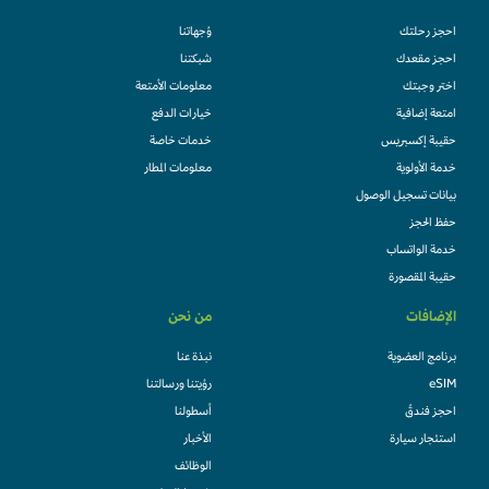
احجز رحلتك
وُجهاتنا
احجز مقعدك
شبكتنا
اختر وجبتك
معلومات الأمتعة
امتعة إضافية
خيارات الدفع
حقيبة إكسبريس
خدمات خاصة
خدمة الأولوية
معلومات المطار
بيانات تسجيل الوصول
حفظ الحجز
خدمة الواتساب
حقيبة المقصورة
الإضافات
من نحن
برنامج العضوية
نبذة عنا
eSIM
رؤيتنا ورسالتنا
احجز فندقً
أسطولنا
استئجار سيارة
الأخبار
الوظائف