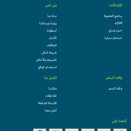
الإضافات
من نحن
برنامج العضوية
نبذة عنا
eSIM
رؤيتنا ورسالتنا
احجز فندقً
أسطولنا
استئجار سيارة
الأخبار
الوظائف
شروط النقل
الشروط والأحكام
استخدام الموقع
وكلاء السفر
اتصل بنا
وكلاء السفر
مكاتبنا
الملاحظات
الأسئلة الشائعة
أعلن معنا
تابعنا على