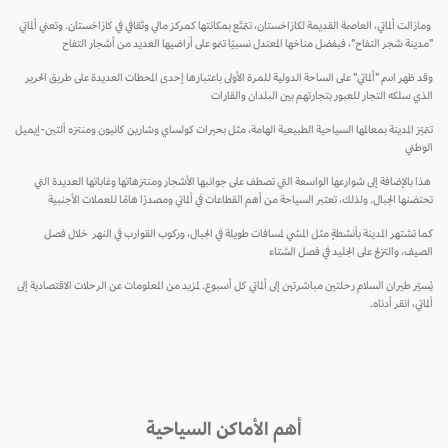
ومازالت ألماتي، العاصمة القديمة لكازاخستان، تتمتّع بمكانتها كمركز مالي وثقافي في كازاخستان. وتعني ألماتي
"مدينة شجر التفاح"، فبفضل مناخها المعتدل نسبيًا تنمو على أراضيها العديد من أشجار التفاح
وقد ظهر اسم "ألماتي" على الساحة الدولية للمرة الأولى باعتبارها إحدى المحطات العديدة على طريق الحرير
الذي سلكه التجار للعبور بتجارتهم بين البلدان والقارات
تتميّز المدينة بمعالمها السياحية الطبيعية الهامة، مثل بحيرات كولساي وشارين كانيون ومنتزه ألتين-إيميل
الوطني
هذا بالإضافة إلى شوارعها الواسعة التي تصطف على جوانبها الأشجار ومنتزهاتها وغاباتها العديدة التي
تحتضنها الجبال. ولذلك، تعتبر السياحة من أهم القطاعات في ألماتي ومصدرًا هامًا للعملات الأجنبية
كما تشتهر المدينة بأنشطةٍ مثل المشي لمسافات طويلة في الجبال، وركوب القوارب في النهر خلال فصل
الصيف، والتزلج على الجليد في فصل الشتاء
يُسيّر طيران السلام رحلتين مباشرتين إلى ألماتي كل أسبوع. لمزيد من المعلومات عن الرحلات الاقتصادية إلى
ألماتي، انقر أدناه.
أهم الأماكن السياحية