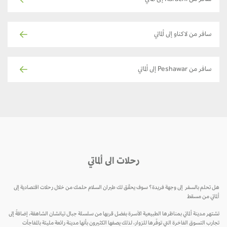
سافر من Karachi إلى ألماتي
سافر من لاكناو إلى ألماتي
سافر من Peshawar إلى ألماتي
رحلات الى ألماتي
هل تحلم بالسفر إلى وجهة فريدة؟ سوف يحقّق لك طيران السلام حلمك من خلال رحلات اقتصادية إلى
ألماتي من مسقط
تشتهر مدينة ألماتي بمناظرها الطبيعية الآسرة بفضل قربها من سلسلة جبال تيانشان الشاهقة، إضافةً إلى
تجارب التسوق الفاخرة التي توفّرها للزوار، لذلك يصفها الكثيرون بأنها مدينة رائعة مليئة بالمفاجآت