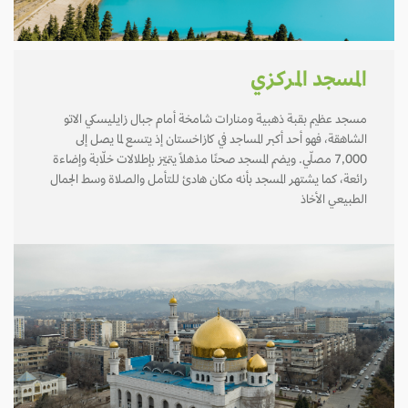
المسجد المركزي
مسجد عظيم بقبة ذهبية ومنارات شامخة أمام جبال زايليسكي الاتو
الشاهقة، فهو أحد أكبر المساجد في كازاخستان إذ يتسع لما يصل إلى
7,000 مصلّي. ويضم المسجد صحنًا مذهلًا يتميّز بإطلالات خلّابة وإضاءة
رائعة، كما يشتهر المسجد بأنه مكان هادئ للتأمل والصلاة وسط الجمال
الطبيعي الأخاذ