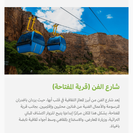
شارع الفن (قرية المفتاحة)
يُعد شارع الفن من أبرز المعالم الثقافية في قلب أبها، حيث يزدان بالجدران
المرسومة والأعمال الفنية من فنانين محليين وإقليميين. بجانب قرية
المفتاحة، يشكل هذا المكان مركزًا إبداعيًا يتيح للزوار اكتشاف المباني
التراثية، وزيارة المعارض، والاستمتاع بالمقاهي وسط أجواء ثقافية نابضة
بالحياة.