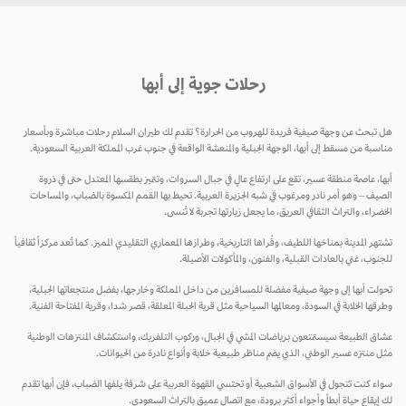
رحلات جوية إلى أبها
هل تبحث عن وجهة صيفية فريدة للهروب من الحرارة؟ تقدم لك طيران السلام رحلات مباشرة وبأسعار
مناسبة من مسقط إلى أبها، الوجهة الجبلية والمنعشة الواقعة في جنوب غرب المملكة العربية السعودية.
أبها، عاصمة منطقة عسير، تقع على ارتفاع عالٍ في جبال السروات، وتتميز بطقسها المعتدل حتى في ذروة
الصيف – وهو أمر نادر ومرغوب في شبه الجزيرة العربية. تحيط بها القمم المكسوة بالضباب، والمساحات
الخضراء، والتراث الثقافي العريق، ما يجعل زيارتها تجربة لا تُنسى.
تشتهر المدينة بمناخها اللطيف، وقُراها التاريخية، وطرازها المعماري التقليدي المميز. كما تُعد مركزاً ثقافياً
للجنوب، غني بالعادات القبلية، والفنون، والمأكولات الأصيلة.
تحولت أبها إلى وجهة صيفية مفضلة للمسافرين من داخل المملكة وخارجها، بفضل منتجعاتها الجبلية،
وطرقها الخلابة في السودة، ومعالمها السياحية مثل قرية الحبلة المعلقة، قصر شدا، وقرية المفتاحة الفنية.
عشاق الطبيعة سيستمتعون برياضات المشي في الجبال، وركوب التلفريك، واستكشاف المنتزهات الوطنية
مثل منتزه عسير الوطني، الذي يضم مناظر طبيعية خلابة وأنواع نادرة من الحيوانات.
سواء كنت تتجول في الأسواق الشعبية أو تحتسي القهوة العربية على شرفة يلفها الضباب، فإن أبها تقدم
لك إيقاع حياة أبطأ وأجواء أكثر برودة، مع اتصال عميق بالتراث السعودي.