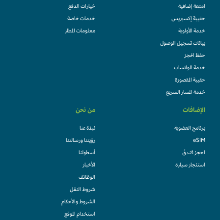
امتعة إضافية
خيارات الدفع
حقيبة إكسبريس
خدمات خاصة
خدمة الأولوية
معلومات المطار
بيانات تسجيل الوصول
حفظ الحجز
خدمة الواتساب
حقيبة المقصورة
خدمة المسار السريع
الإضافات
من نحن
برنامج العضوية
نبذة عنا
eSIM
رؤيتنا ورسالتنا
احجز فندقً
أسطولنا
استئجار سيارة
الأخبار
الوظائف
شروط النقل
الشروط والأحكام
استخدام الموقع