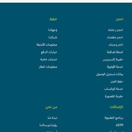
احجز
خطط
احجز رحلتك
وُجهاتنا
احجز مقعدك
شبكتنا
اختر وجبتك
معلومات الأمتعة
امتعة إضافية
خيارات الدفع
حقيبة إكسبريس
خدمات خاصة
خدمة الأولوية
معلومات المطار
بيانات تسجيل الوصول
حفظ الحجز
خدمة الواتساب
حقيبة المقصورة
الإضافات
من نحن
برنامج العضوية
نبذة عنا
eSIM
رؤيتنا ورسالتنا