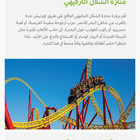
منتزة الشلال الترفيهي
قُم بزيارة منتزة الشلال الترفيهي الواقع على طريق كورنيش جدة
بالقرب من شاطئ البحر الأحمر. جرّب أرجوحة سفينة القرصنة، أو لعبة
سمبريرو، أو ركوب القوارب حول البحيرة. إلى جانب الألعاب المثيرة مثل
النبيلة الجديدة أو الرولر كوستر أو الاستمتاع بالتزلج على الجليد. ماذا
تنتظر! احضر أطفالك واقضوا وقتاً ممتعاً في هذا المنتزه.