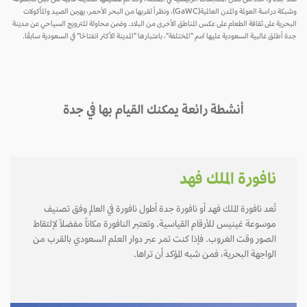
وشبكة دراسة العولمة والمدن العالمية(GaWC)، ونظراً لقربها من البحر الأحمر، يهيمن الصيد والمأكولات
البحرية على ثقافة الطعام على عكس المناطق الأخرى من البلاد. وضمن محاولة للترويج السياحي عن مدينة
جدة أطلق غالبية السعودية عليها اسم "المختلفة"، باعتبارها "المدينة الأكثر انفتاحًا" في السعودية سابقًا.
أنشطة رائعة يمكنك القيام بها في جدة
نافورة الملك فهد
تُعد نافورة الملك فهد أو نافورة جدة أطول نافورة في العالم وفق تصنيف
موسوعة غينيس للأرقام القياسية. وتعتبر النافورة مكاناً مفضلاً لإلتقاط
الصور وقت الغروب. فإذا كنت تمر عبر دوار العلم السعودي بالقرب من
الواجهة البحرية، فمن شبه المؤكد أن تراها.