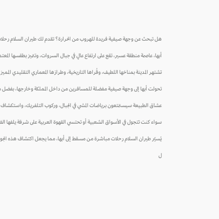
هل تبحث عن وجهة صيفية فريدة للهروب من الحرارة؟ تقدم لك طيران السلام رحلات م
أبها، عاصمة منطقة عسير، تقع على ارتفاع عالٍ في جبال السروات، وتتميز بطقسها المعتد
تشتهر المدينة بمناخها اللطيف، وقُراها التاريخية، وطرازها المعماري التقليدي المميز. ك
تحولت أبها إلى وجهة صيفية مفضلة للمسافرين من داخل المملكة وخارجها، بفضل منتجعات
عشاق الطبيعة سيستمتعون برياضات المشي في الجبال، وركوب التلفريك، واستكشاف الم
سواء كنت تتجول في الأسواق الشعبية أو تحتسي القهوة العربية على شرفة يلفها الضب
يُسيّر طيران السلام رحلات مباشرة من مسقط إلى أبها، مما يجعل اكتشاف هذه الجوه
ل