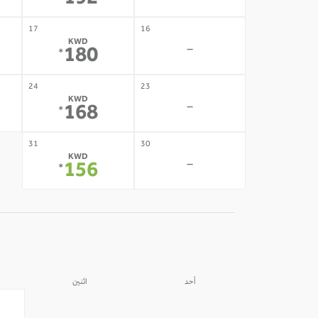
192
17
16
KWD
-
180
*
24
23
KWD
-
168
*
31
30
KWD
-
156
*
أحد
اثنين
31
30