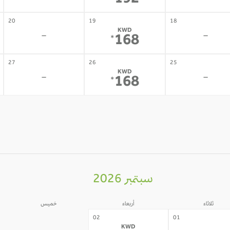
192
20
19
18
KWD
-
-
168
*
27
26
25
KWD
-
-
168
*
سبتمبر 2026
ثلاثاء
أربعاء
خميس
03
02
01
KWD