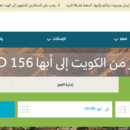
2. يجب على المسافرين المتجهين إلى الهند تعبئة نموذج الإقرار الصحي الذاتي (Air Suvidha) الإلزامي قبل موعد الوصول بـ 24 ساعة على الأقل. اضغط هنا للدخول إلى بوابة Air Suvidha.
خطط
الإضافات
وكل
 الكويت إلى أبها KWD 156
إدارة الحجز
إلى