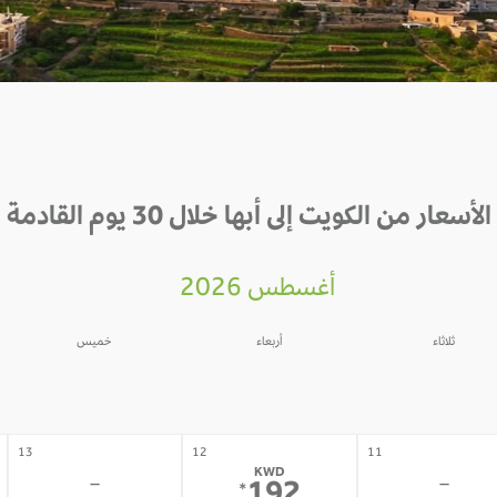
الأسعار من الكويت إلى أبها خلال 30 يوم القادمة
أغسطس 2026
ثلاثاء
أربعاء
خميس
06
05
04
-
-
-
13
12
11
KWD
-
-
*