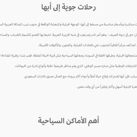
رحلات جوية إلى أبها
باشرة وبأسعار مناسبة من مسقط إلى أبها، الوجهة الجبلية والمنعشة الواقعة في جنوب غرب المملكة العربية الس
ل حتى في ذروة الصيف – وهو أمر نادر ومرغوب في شبه الجزيرة العربية. تحيط بها القمم المكسوة بالضباب، والمساحات 
ما تُعد مركزاً ثقافياً للجنوب، غني بالعادات القبلية، والفنون، والمأكولات الأصيلة.
ها الجبلية، وطرقها الخلابة في السودة، ومعالمها السياحية مثل قرية الحبلة المعلقة، قصر شدا، وقرية المفتاحة ال
نتزهات الوطنية مثل منتزه عسير الوطني، الذي يضم مناظر طبيعية خلابة وأنواع نادرة من الحيوانات.
اب، فإن أبها تقدم لك إيقاع حياة أبطأ وأجواء أكثر برودة، مع اتصال عميق بالتراث السعودي.
رة الجبلية أسهل وأكثر توفيراً من أي وقت مضى.
أهم الأماكن السياحية