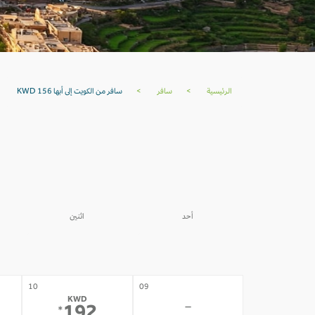
الرئيسية
>
سافر
>
سافر من الكويت إلى أبها KWD 156
أحد
اثنين
03
02
-
-
10
09
KWD
-
*