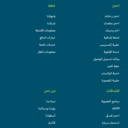
احجز
خطط
احجز رحلتك
وُجهاتنا
احجز مقعدك
شبكتنا
اختر وجبتك
معلومات الأمتعة
امتعة إضافية
خيارات الدفع
حقيبة إكسبريس
خدمات خاصة
خدمة الأولوية
معلومات المطار
بيانات تسجيل الوصول
حفظ الحجز
خدمة الواتساب
حقيبة المقصورة
الإضافات
من نحن
برنامج العضوية
نبذة عنا
eSIM
رؤيتنا ورسالتنا
احجز فندقً
أسطولنا
استئجار سيارة
الأخبار