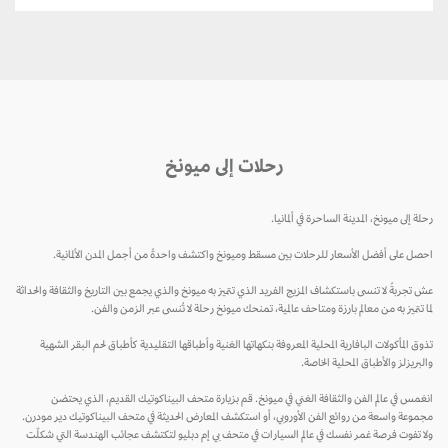
رحلات إلى ميونخ
رحلة إلى ميونخ، المدينة الساحرة في ألمانيا.
احصل على أفضل الأسعار للرحلات بين مسقط وميونخ واكتشف واحدةً من أجمل المدن الألمانية.
عش تجربةً لا تنسى باستكشاف المزيج الفريد الذي تتميز به ميونخ والذي يجمع بين التاريخ والثقافة والحداثة
لما تتميز به من معالم بارزة ومتاحف عالمية، تمنحك ميونخ رحلة لا تُنسى عبر الزمن والفن.
تذوق المأكولات البافارية المحلية المعروفة بنكهاتها الغنية وأطباقها التقليدية كأطباق لحم البقر الشهية
والبريزلز والأطباق المحلية الخاصة.
انغمس في عالم الفن والثقافة الغني في ميونخ. قم بزيارة متحف البيناكوتيك القديم، الذي يحتضن
مجموعة واسعة من روائع الفن الأوروبي، أو استكشف المعارض الحديثة في متحف البيناكوتيك دير مودرن.
ولا تفوت فرصة غمر نفسك في عالم السيارات في متحف بي إم دبليو لتكتشف عجائب الهندسة التي شكلّت