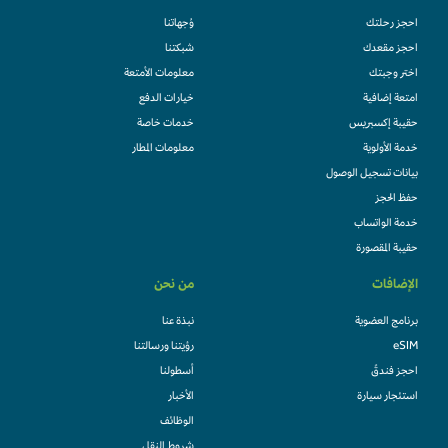
احجز رحلتك
وُجهاتنا
احجز مقعدك
شبكتنا
اختر وجبتك
معلومات الأمتعة
امتعة إضافية
خيارات الدفع
حقيبة إكسبريس
خدمات خاصة
خدمة الأولوية
معلومات المطار
بيانات تسجيل الوصول
حفظ الحجز
خدمة الواتساب
حقيبة المقصورة
الإضافات
من نحن
برنامج العضوية
نبذة عنا
eSIM
رؤيتنا ورسالتنا
احجز فندقً
أسطولنا
استئجار سيارة
الأخبار
الوظائف
شروط النقل