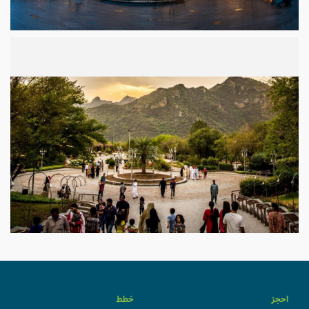
احجز
خطط