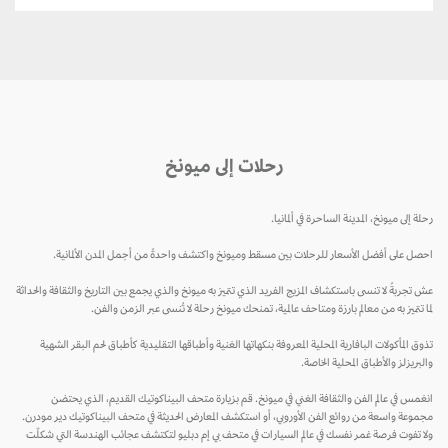
رحلات إلى ميونخ
رحلة إلى ميونخ، المدينة الساحرة في ألمانيا.
احصل على أفضل الأسعار للرحلات بين مسقط وميونخ واكتشف واحدةً من أجمل المدن الألمانية.
عش تجربةً لا تنسى باستكشاف المزيج الفريد الذي تتميز به ميونخ والذي يجمع بين التاريخ والثقافة والحداثة
لما تتميز به من معالم بارزة ومتاحف عالمية، تمنحك ميونخ رحلة لا تُنسى عبر الزمن والفن.
تذوق المأكولات البافارية المحلية المعروفة بنكهاتها الغنية وأطباقها التقليدية كأطباق لحم البقر الشهية
والبريزلز والأطباق المحلية الخاصة.
انغمس في عالم الفن والثقافة الغني في ميونخ. قم بزيارة متحف البيناكوتيك القديم، الذي يحتضن
مجموعة واسعة من روائع الفن الأوروبي، أو استكشف المعارض الحديثة في متحف البيناكوتيك دير مودرن.
ولا تفوت فرصة غمر نفسك في عالم السيارات في متحف بي إم دبليو لتكتشف عجائب الهندسة التي شكلّت