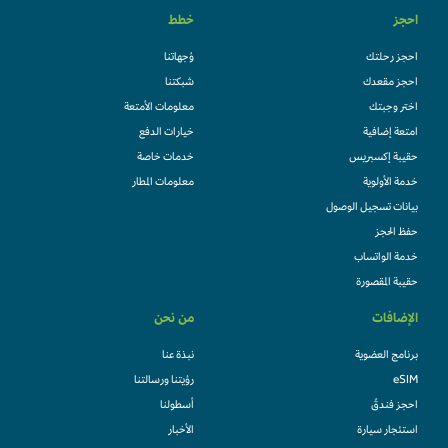
احجز
خطط
احجز رحلتك
وُجهاتنا
احجز مقعدك
شبكتنا
اختر وجبتك
معلومات الأمتعة
امتعة إضافية
خيارات الدفع
حقيبة إكسبريس
خدمات خاصة
خدمة الأولوية
معلومات المطار
بيانات تسجيل الوصول
حفظ الحجز
خدمة الواتساب
حقيبة المقصورة
الإضافات
من نحن
برنامج العضوية
نبذة عنا
eSIM
رؤيتنا ورسالتنا
احجز فندقً
أسطولنا
استئجار سيارة
الأخبار