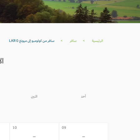
الرئيسية
>
سافر
>
سافر من كولومبو إلى ميونخ LKR 0
ال
أحد
اثنين
03
02
-
-
10
09
-
-