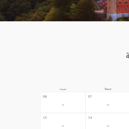
جمعة
سبت
08
07
-
-
15
14
-
-