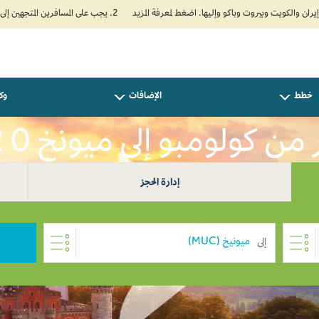
2. يجب على المسافرين المتجهين إلى الهند تعبئة نموذج الإقرار الصحي الذاتي (Air Suvidha) الإلزامي قبل موعد الوصول بـ 24 ساعة على الأقل. اضغط هنا للدخول إلى بوابة Air Suvidha.
خطط
الإضافات
وكل
ن كولومبو إلى ميونخ LKR 0
إدارة الحجز
إلى