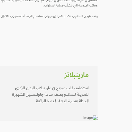
انغمس في عالم الفن والثقافة الغني في ميونخ. قم بزيارة متحف البيناكوتيك القدي
عجائب الهندسة التي شكلّت صناعة السيارات.
يقدم طيران السلام رحلات مباشرة إلى ميونخ. استخدم الرابط أدناه لحجز رحلتك إلى 
مارينبلاتز
استكشف قلب ميونخ في مارينبلاتز، الميدان المركزي
للمدينة لتستمتع بمنظر ساعة جلوكنسبيل المشهورة
المحاطة بعمارة المدينة الجديدة الرائعة.