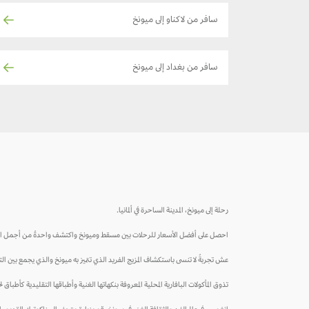
سافر من لاكناو إلى ميونخ
سافر من بغداد إلى ميونخ
رحلة إلى ميونخ، المدينة الساحرة في ألمانيا.
احصل على أفضل الأسعار للرحلات بين مسقط وميونخ واكتشف واحدةً من أجمل المدن 
عش تجربةً لا تنسى باستكشاف المزيج الفريد الذي تتميز به ميونخ والذي يجمع بين التاري
تذوق المأكولات البافارية المحلية المعروفة بنكهاتها الغنية وأطباقها التقليدية كأطباق ل