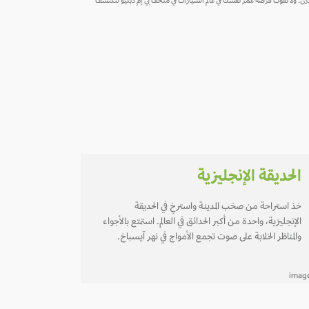
درن. ولا تفوت فرصة غمر نفسك في عالم السيارات في متحف بي إم دبليو لتكتشف
الحديقة الإنجليزية
خذ استراحة من صخب المدينة واسترخِ في الحديقة
الإنجليزية، واحدة من أكبر الحدائق في العالم. استمتع بالأجواء
والمناظر الخلابة على صوت تجمع الأمواج في نهر آيسباخ.