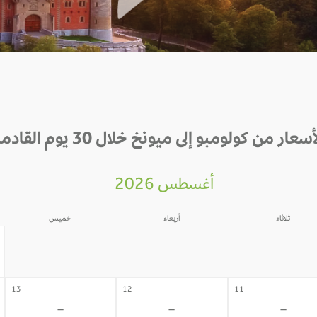
أسعار من كولومبو إلى ميونخ خلال 30 يوم القادمة
أغسطس 2026
ثلاثاء
أربعاء
خميس
06
05
04
-
-
-
13
12
11
-
-
-