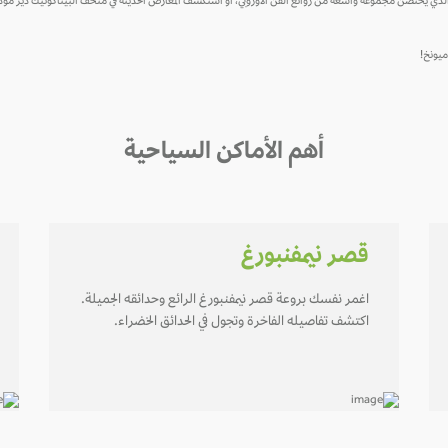
م، الذي يحتضن مجموعة واسعة من روائع الفن الأوروبي، أو استكشف المعارض الحديثة في متحف البيناكوتيك دير مو
ميونخ!
أهم الأماكن السياحية
قصر نيمفنبورغ
اغمر نفسك بروعة قصر نيمفنبورغ الرائع وحدائقه الجميلة.
اكتشف تفاصيله الفاخرة وتجول في الحدائق الخضراء.