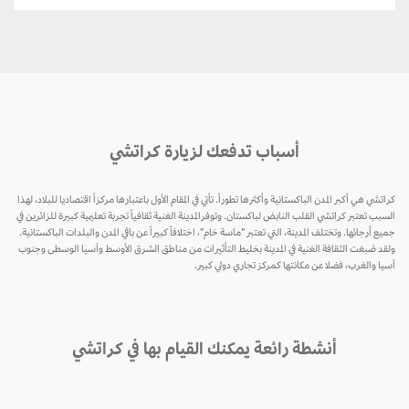
أسباب تدفعك لزيارة كراتشي
كراتشي هي أكبر المدن الباكستانية وأكثرها تطوراً. تأتي في المقام الأول باعتبارها مركزاً اقتصاديا للبلاد، لهذا
السبب تعتبر كراتشي القلب النابض لباكستان. وتوفرالمدينة الغنية ثقافياً تجربة تعليمية كبيرة للزائرين في
جميع أرجائها. وتختلف المدينة، التي تعتبر "ماسة خام"، اختلافاً كبيراً عن باقي المدن والبلدات الباكستانية.
ولقد صُبغت الثقافة الغنية في المدينة بخليط التأثيرات من مناطق الشرق الأوسط وآسيا الوسطى وجنوب
آسيا والغرب، فضلا عن مكانتها كمركز تجاري دولي كبير.
أنشطة رائعة يمكنك القيام بها في كراتشي