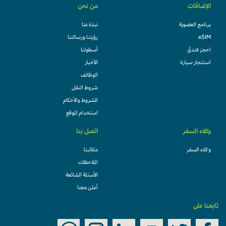
الإضافات
من نحن
برنامج العضوية
نبذة عنا
eSIM
رؤيتنا ورسالتنا
احجز فندقً
أسطولنا
استئجار سيارة
الأخبار
الوظائف
شروط النقل
الشروط والأحكام
استخدام الموقع
وكلاء السفر
اتصل بنا
وكلاء السفر
مكاتبنا
الملاحظات
الأسئلة الشائعة
أعلن معنا
تابعنا على