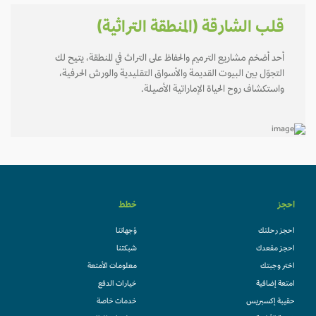
قلب الشارقة (المنطقة التراثية)
أحد أضخم مشاريع الترميم والحفاظ على التراث في المنطقة، يتيح لك
التجوّل بين البيوت القديمة والأسواق التقليدية والورش الحرفية،
واستكشاف روح الحياة الإماراتية الأصيلة.
احجز
خطط
احجز رحلتك
وُجهاتنا
احجز مقعدك
شبكتنا
اختر وجبتك
معلومات الأمتعة
امتعة إضافية
خيارات الدفع
حقيبة إكسبريس
خدمات خاصة