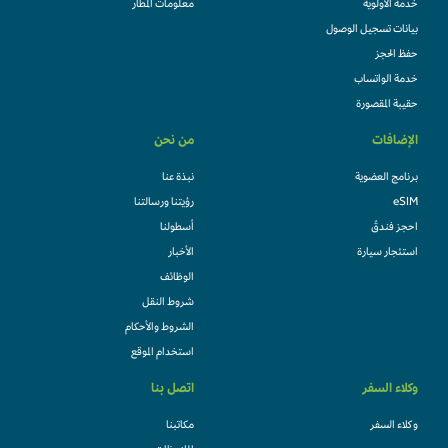
خدمة الأولوية
معلومات المطار
بيانات تسجيل الوصول
حفظ الحجز
خدمة الواتساب
حقيبة المقصورة
الإضافات
من نحن
برنامج العضوية
نبذة عنا
eSIM
رؤيتنا ورسالتنا
احجز فندقً
أسطولنا
استئجار سيارة
الأخبار
الوظائف
شروط النقل
الشروط والأحكام
استخدام الموقع
وكلاء السفر
اتصل بنا
وكلاء السفر
مكاتبنا