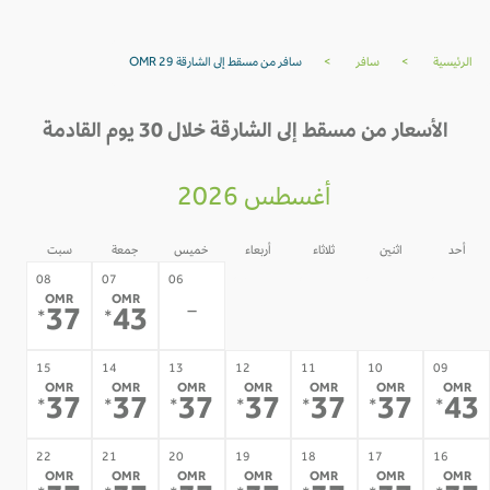
الرئيسية
>
سافر
>
سافر من مسقط إلى الشارقة OMR 29
الأسعار من مسقط إلى الشارقة خلال 30 يوم القادمة
أغسطس 2026
أحد
اثنين
ثلاثاء
أربعاء
خميس
جمعة
سبت
05
04
03
02
08
07
06
OMR
OMR
-
-
-
-
-
37
43
*
*
15
14
13
12
11
10
09
OMR
OMR
OMR
OMR
OMR
OMR
OMR
37
37
37
37
37
37
4
*
*
*
*
*
*
*
22
21
20
19
18
17
16
OMR
OMR
OMR
OMR
OMR
OMR
OMR