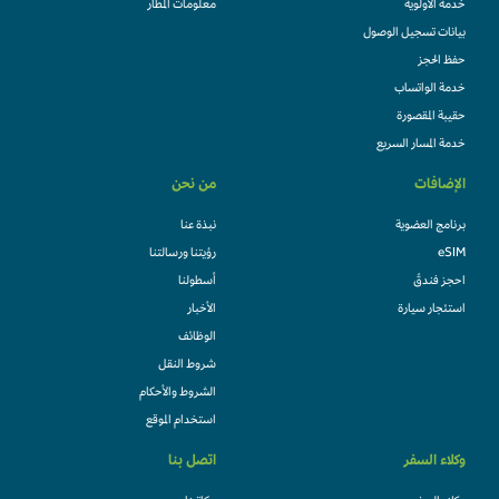
خدمة الأولوية
معلومات المطار
بيانات تسجيل الوصول
حفظ الحجز
خدمة الواتساب
حقيبة المقصورة
خدمة المسار السريع
الإضافات
من نحن
برنامج العضوية
نبذة عنا
eSIM
رؤيتنا ورسالتنا
احجز فندقً
أسطولنا
استئجار سيارة
الأخبار
الوظائف
شروط النقل
الشروط والأحكام
استخدام الموقع
وكلاء السفر
اتصل بنا