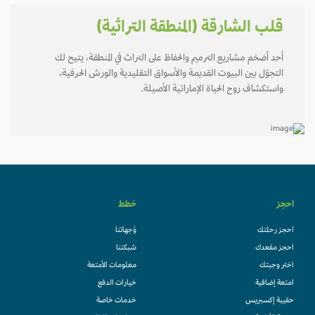
قلب الشارقة (المنطقة التراثية)
أحد أضخم مشاريع الترميم والحفاظ على التراث في المنطقة، يتيح لك
التجوّل بين البيوت القديمة والأسواق التقليدية والورش الحرفية،
واستكشاف روح الحياة الإماراتية الأصيلة.
احجز
خطط
احجز رحلتك
وُجهاتنا
احجز مقعدك
شبكتنا
اختر وجبتك
معلومات الأمتعة
امتعة إضافية
خيارات الدفع
حقيبة إكسبريس
خدمات خاصة