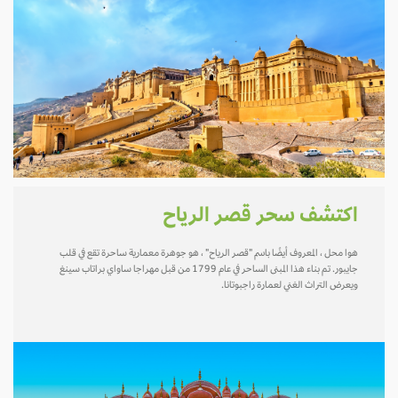
اكتشف سحر قصر الرياح
هوا محل ، المعروف أيضًا باسم "قصر الرياح" ، هو جوهرة معمارية ساحرة تقع في قلب
جايبور. تم بناء هذا المبنى الساحر في عام 1799 من قبل مهراجا ساواي براتاب سينغ
ويعرض التراث الغني لعمارة راجبوتانا.