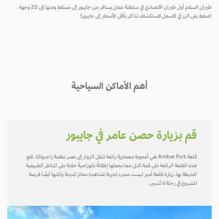
طيران السلام أول طيران اقتصادي في سلطنة عمان يسافر من جايبور إلى مسقط ومنها إلى 20 وجهة،
اضغط على الزر في الاسفل لاستكشاف تذاكر بأقل الأسعار إلى جايبور!
أهم الأماكن السياحية
قم بزيارة حصن عامر في جايبور
قلعة Amber Fort هي أعجوبة معمارية رائعة تنقل الزوار إلى عصر عظمة راجبوتانا. تقع
هذه القلعة الرائعة على قمة التل مما يجعلها إطلالةً بانوراميةً خلابة على المناظر الطبيعية
المحيطة بها. زيارة قلعة أمبر ليست مجرد تجربة لمشاهدة معالم المدينة ولكنها أيضًا فرصة
للشروع في رحلة لا تُنسى.