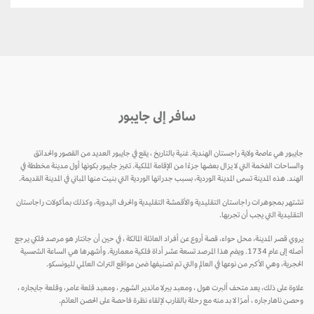
سافر إلى جايبور
جايبور هي عاصمة ولاية راجستان الهندية. غنية بالتاريخ ، يقع في جايبور العديد من القصور والحدائق
والساحات الفخمة التي لا يزال بعضها جزءًا من الإقامة الملكية. تتميز جايبور بكونها أول مدينة مخططة في
الهند. هذه المدينة تسمى المدينة الوردية، بسبب جدرانها الوردية التي بنيت منها المباني في المدينة القديمة.
تشتهر بمجوهرات راجاستان التقليدية والأقمشة التقليدية والحرف اليدوية، وكذلك بمأكولات راجاستان
التقليدية التي يجب أن تجربها.
يروي قصر المدينة، محل حواء، قصة أروع عن أفراد العائلة المالكة ، في حين أن جانتار هو مرصد فلكي يرجع
أصله إلى عام 1734. ويضم هذا المرصد تسعة عشر أداة فلكية معمارية. وأشهرها هي الساعة الشمسية
الحجرية، وهي الأكبر من نوعها في العالم والتي تم تصنيفها ضمن مواقع التراث العالمي لليونسكو.
علاوة على ذلك، يعد متحف ألبرت هول ، ومعبد بيرلا ماندير الشهير ، ومعبد قلعة عامر، وقلعة جايجاره ،
وحصن ناهارجاره ، أمرًا لا بد منه مع رحلة بالقارب لإلقاء نظرة فاحصة على الحصن العائم.