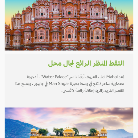
التقط المنظر الرائع لجال محل
يُعد Jal Mahal ، المعروف أيضًا باسم "Water Palace" ، أعجوبة
معمارية ساحرة تقع في وسط بحيرة Man Sagar في جايبور ، ويمنح هذا
القصر الفريد زائريه إطلالة رائعة لا تُنسى.