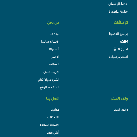
خدمة الواتساب
حقيبة المقصورة
الإضافات
من نحن
برنامج العضوية
نبذة عنا
eSIM
رؤيتنا ورسالتنا
احجز فندقً
أسطولنا
استئجار سيارة
الأخبار
الوظائف
شروط النقل
الشروط والأحكام
استخدام الموقع
وكلاء السفر
اتصل بنا
وكلاء السفر
مكاتبنا
الملاحظات
الأسئلة الشائعة
أعلن معنا