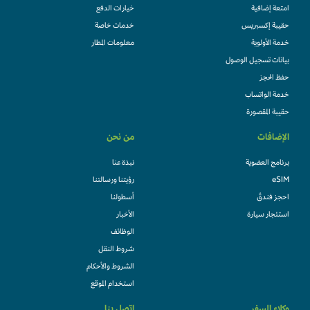
امتعة إضافية
خيارات الدفع
حقيبة إكسبريس
خدمات خاصة
خدمة الأولوية
معلومات المطار
بيانات تسجيل الوصول
حفظ الحجز
خدمة الواتساب
حقيبة المقصورة
الإضافات
من نحن
برنامج العضوية
نبذة عنا
eSIM
رؤيتنا ورسالتنا
احجز فندقً
أسطولنا
استئجار سيارة
الأخبار
الوظائف
شروط النقل
الشروط والأحكام
استخدام الموقع