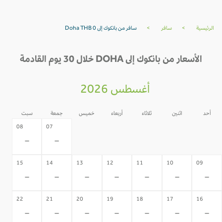
الرئيسية
>
سافر
>
سافر من بانكوك إلى Doha THB 0
الأسعار من بانكوك إلى DOHA خلال 30 يوم القادمة
أغسطس 2026
أحد
اثنين
ثلاثاء
أربعاء
خميس
جمعة
سبت
06
05
04
03
02
08
07
-
-
-
-
-
-
-
15
14
13
12
11
10
09
-
-
-
-
-
-
-
22
21
20
19
18
17
16
-
-
-
-
-
-
-