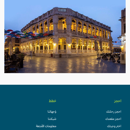
احجز
خطط
احجز رحلتك
وُجهاتنا
احجز مقعدك
شبكتنا
اختر وجبتك
معلومات الأمتعة