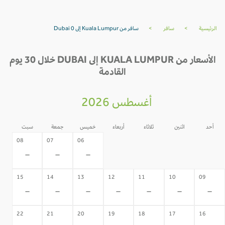
الرئيسية
>
سافر
>
سافر من Kuala Lumpur إلى Dubai 0
الأسعار من KUALA LUMPUR إلى DUBAI خلال 30 يوم
القادمة
أغسطس 2026
أحد
اثنين
ثلاثاء
أربعاء
خميس
جمعة
سبت
05
04
03
02
08
07
06
-
-
-
-
-
-
-
15
14
13
12
11
10
09
-
-
-
-
-
-
-
22
21
20
19
18
17
16