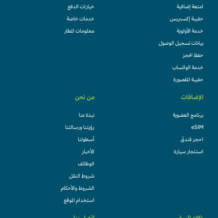
امتعة إضافية
خيارات الدفع
حقيبة إكسبريس
خدمات خاصة
خدمة الأولوية
معلومات المطار
بيانات تسجيل الوصول
حفظ الحجز
خدمة الواتساب
حقيبة المقصورة
الإضافات
من نحن
برنامج العضوية
نبذة عنا
eSIM
رؤيتنا ورسالتنا
احجز فندقً
أسطولنا
استئجار سيارة
الأخبار
الوظائف
شروط النقل
الشروط والأحكام
استخدام الموقع