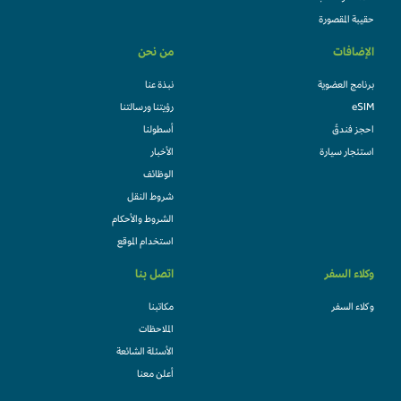
حقيبة المقصورة
الإضافات
من نحن
برنامج العضوية
نبذة عنا
eSIM
رؤيتنا ورسالتنا
احجز فندقً
أسطولنا
استئجار سيارة
الأخبار
الوظائف
شروط النقل
الشروط والأحكام
استخدام الموقع
وكلاء السفر
اتصل بنا
وكلاء السفر
مكاتبنا
الملاحظات
الأسئلة الشائعة
أعلن معنا