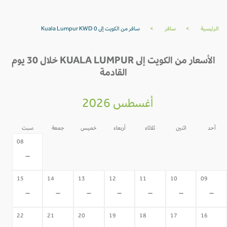
الرئيسية
>
سافر
>
سافر من الكويت إلى Kuala Lumpur KWD 0
الأسعار من الكويت إلى KUALA LUMPUR خلال 30 يوم
القادمة
أغسطس 2026
أحد
اثنين
ثلاثاء
أربعاء
خميس
جمعة
سبت
07
06
05
04
03
02
08
-
-
-
-
-
-
-
15
14
13
12
11
10
09
-
-
-
-
-
-
-
22
21
20
19
18
17
16