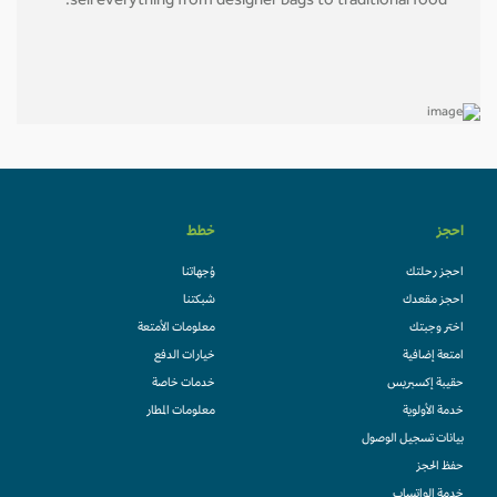
sell everything from designer bags to traditional food.
احجز
خطط
احجز رحلتك
وُجهاتنا
احجز مقعدك
شبكتنا
اختر وجبتك
معلومات الأمتعة
امتعة إضافية
خيارات الدفع
حقيبة إكسبريس
خدمات خاصة
خدمة الأولوية
معلومات المطار
بيانات تسجيل الوصول
حفظ الحجز
خدمة الواتساب