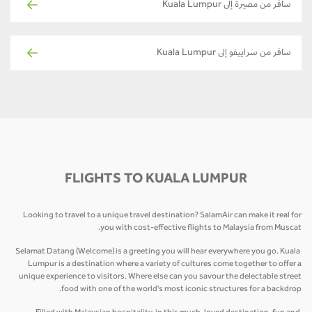
سافر من مصيرة إلى Kuala Lumpur
سافر من سراييفو إلى Kuala Lumpur
FLIGHTS TO KUALA LUMPUR
Looking to travel to a unique travel destination? SalamAir can make it real for
you with cost-effective flights to Malaysia from Muscat.
Selamat Datang (Welcome) is a greeting you will hear everywhere you go. Kuala
Lumpur is a destination where a variety of cultures come together to offer a
unique experience to visitors. Where else can you savour the delectable street
food with one of the world's most iconic structures for a backdrop.