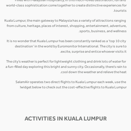
Filled with Malaysian hospitality, in this much-loved destination, fun and
world-class sophistication come together to create distinctive experiences for
tourists.
Kuala Lumpur, the main gateway to Malaysia has a variety of attractions ranging
from culture, heritage, places of interest, shopping, entertainment, adventure,
sports, business, and wellness.
It is no wonder that Kuala Lumpur has been constantly ranked as a ‘top 10 city
destination’ in the world by Euromonitor International. The city is sure to
excite, surprise and entice whoever visits it.
The city’s weather is perfect for lightweight clothing and drink lots of water for
a fun-filled day exploring this bright and sunny city. Occasionally, there's rain to
cool down the weather and relieve the heat.
SalamAir operates two direct flights to Kuala Lumpur each week, use the
widget below to check out the cost-effective flights to Kuala Lumpur!
ACTIVITIES IN KUALA LUMPUR