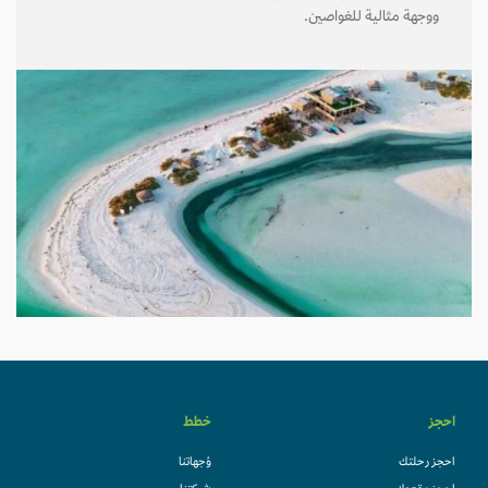
ووجهة مثالية للغواصين.
احجز
خطط
احجز رحلتك
وُجهاتنا