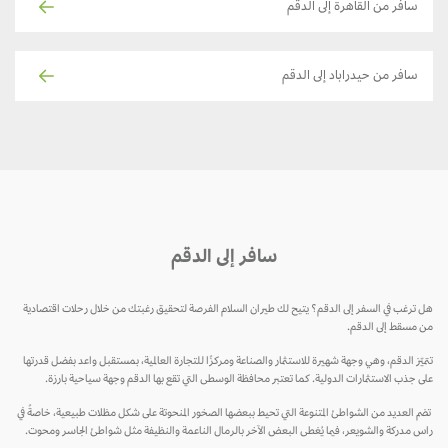
سافر من القاهرة إلى الدقم
سافر من حيدراباد إلى الدقم
سافر إلى الدقم
هل ترغب في السفر إلى الدقم؟ يتيح لك طيران السلام الفرصة لتحقيق رغبتك من خلال رحلات اقتصادية
من مسقط إلى الدقم.
تتميّز الدقم، وهي وجهة شهيرة للاستثمار والصناعة ومركزًا للتجارة العالمية، بمستقبل واعد بفضل قدرتها
على جذب الاستثمارات الدولية. كما تعتبر محافظة الوسطى التي تقع بها الدقم وجهة سياحية بارزة.
تضم العديد من الشواطئ المتنوعة التي تحيط ببعضها الصخور المنحوتة على شكل مظلات طبيعية، خاصةً في
راس مدركة والشويعر، فيما يُغطى البعض الآخر بالرمال الناعمة والنظيفة مثل شواطئ الجاسر ومحوت.