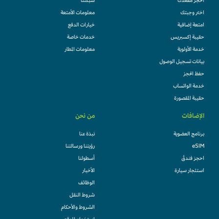
احجز مقعدك
شبكتنا
اختر وجبتك
معلومات الأمتعة
امتعة إضافية
خيارات الدفع
حقيبة إكسبريس
خدمات خاصة
خدمة الأولوية
معلومات المطار
بيانات تسجيل الوصول
حفظ الحجز
خدمة الواتساب
حقيبة المقصورة
الإضافات
من نحن
برنامج العضوية
نبذة عنا
eSIM
رؤيتنا ورسالتنا
احجز فندقً
أسطولنا
استئجار سيارة
الأخبار
الوظائف
شروط النقل
الشروط والأحكام