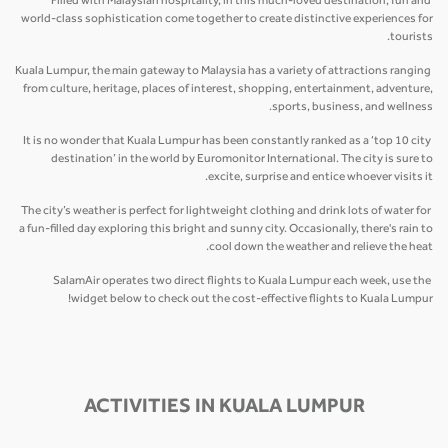
Filled with Malaysian hospitality, in this much-loved destination, fun and
world-class sophistication come together to create distinctive experiences for
tourists.
Kuala Lumpur, the main gateway to Malaysia has a variety of attractions ranging
from culture, heritage, places of interest, shopping, entertainment, adventure,
sports, business, and wellness.
It is no wonder that Kuala Lumpur has been constantly ranked as a ‘top 10 city
destination’ in the world by Euromonitor International. The city is sure to
excite, surprise and entice whoever visits it.
The city’s weather is perfect for lightweight clothing and drink lots of water for
a fun-filled day exploring this bright and sunny city. Occasionally, there's rain to
cool down the weather and relieve the heat.
SalamAir operates two direct flights to Kuala Lumpur each week, use the
widget below to check out the cost-effective flights to Kuala Lumpur!
ACTIVITIES IN KUALA LUMPUR