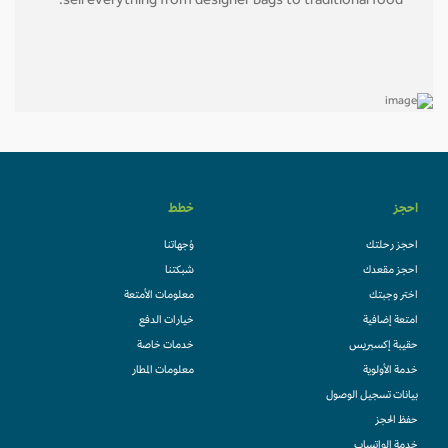
sell everything from designer bags to traditional food.
احجز
خطط
احجز رحلتك
وُجهاتنا
احجز مقعدك
شبكتنا
اختر وجبتك
معلومات الأمتعة
امتعة إضافية
خيارات الدفع
حقيبة إكسبريس
خدمات خاصة
خدمة الأولوية
معلومات المطار
بيانات تسجيل الوصول
حفظ الحجز
خدمة الواتساب