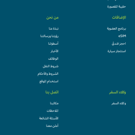
حقيبة المقصورة
الإضافات
من نحن
برنامج العضوية
نبذة عنا
eSIM
رؤيتنا ورسالتنا
احجز فندقً
أسطولنا
استئجار سيارة
الأخبار
الوظائف
شروط النقل
الشروط والأحكام
استخدام الموقع
وكلاء السفر
اتصل بنا
وكلاء السفر
مكاتبنا
الملاحظات
الأسئلة الشائعة
أعلن معنا