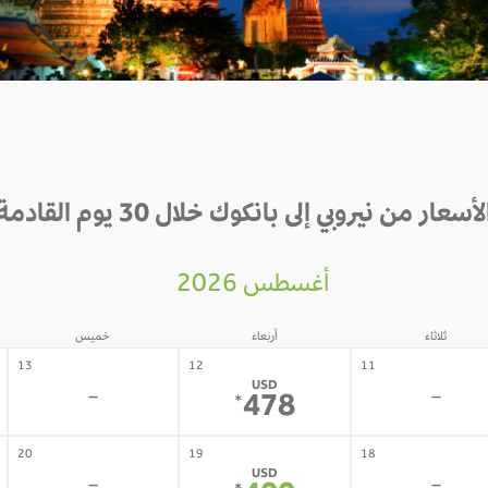
لأسعار من نيروبي إلى بانكوك خلال 30 يوم القادمة
أغسطس 2026
ثلاثاء
أربعاء
خميس
13
12
11
USD
-
-
478
*
20
19
18
USD