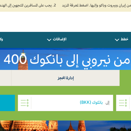
2. يجب على المسافرين المتجهين إلى الهند تعبئة نموذج الإقرار الصحي الذاتي (Air Suvidha) الإلزامي قبل موعد الوصول بـ 24 ساعة على الأقل. اضغط هنا للدخول إلى بوابة Air Suvidha.
خطط
الإضافات
وكل
نيروبي إلى بانكوك USD 400
إدارة الحجز
إلى