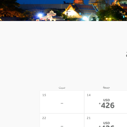
جمعة
سبت
15
14
USD
-
426
*
22
21
USD