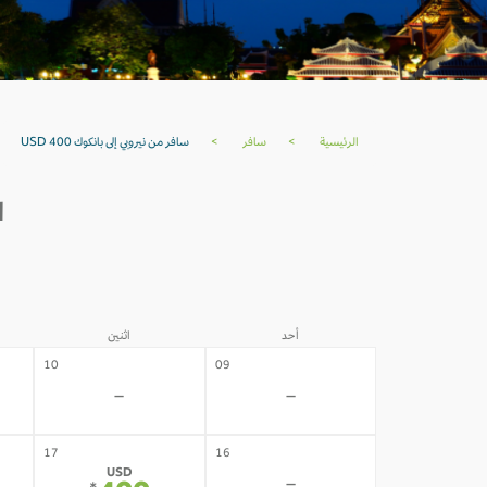
الرئيسية
>
سافر
>
سافر من نيروبي إلى بانكوك USD 400
ا
أحد
اثنين
10
09
-
-
17
16
USD