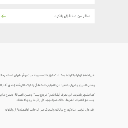
سافر من صلالة إلى بانكوك
هل تخطط لزيارة بانكوك؟ يمكنك تحقيق ذلك بسهولة حيث يوفّر طيران السلام رحلا
يحظى السياح والزوار بالعديد من التجارب الممتعة في بانكوك، التي تُعّد إحدى أهم ال
كما تشتهر بانكوك، التي تعرف أيضًا باسم " كرونج تيب"، بحسن الضيافة، وتمزج ما
جنب مع القنوات العريقة. لذلك، سوف يجد كل زائر ما يروق له هناك.
انقر على المؤشر أدناه لإدراج بياناتك والتعرّف على الرحلات الاقتصادية إلى بانكوك