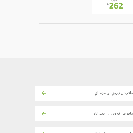
USD
-
262
*
افر من نيروبي إلى مومباي
افر من نيروبي إلى حيدراباد