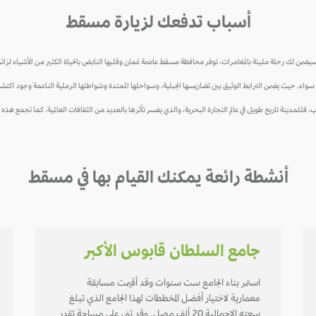
أسباب تدفعك لزيارة مسقط
يضمن لك رحلة مليئة بالمغامرات، توفر محافظة مسقط عاصمة عُمان وقلبها النابض بالحياة الكثير من الأشياء لزائري
ء. حيث يضمن الترابط الوثيق بين تضاريسها الجبلية، وسواحلها الممتدة وشواطئها الرملية الناعمة وجود اكتشاف
فللمدينة تاريخ طويل في عالم التجارة البحرية، والذي يفسر تأثرها بالعديد من الثقافات العالمية. كما تجمع هذه المد
أنشطة رائعة يمكنك القيام بها في مسقط
جامع السلطان قابوس الأكبر
استمر بناء الجامع ست سنوات وقد أقيمت مسابقة
معمارية لاختيار أفضل المخططات لهذا الجامع الذي تبلغ
سعته الإجمالية 20 ألف مصل. وقد بُني على مساحة تقدر