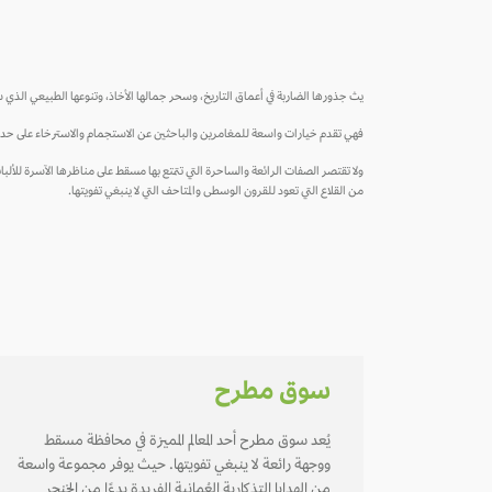
يث جذورها الضاربة في أعماق التاريخ، وسحر جمالها الأخاذ، وتنوعها الطبيعي الذي س
فهي تقدم خيارات واسعة للمغامرين والباحثين عن الاستجمام والاسترخاء على حد سوا
ولا تقتصر الصفات الرائعة والساحرة التي تتمتع بها مسقط على مناظرها الآسرة للألباب، 
من القلاع التي تعود للقرون الوسطى والمتاحف التي لا ينبغي تفويتها.
سوق مطرح
يُعد سوق مطرح أحد المعالم المميزة في محافظة مسقط
ووجهة رائعة لا ينبغي تفويتها. حيث يوفر مجموعة واسعة
من الهدايا التذكارية العُمانية الفريدة بدءًا من الخنجر