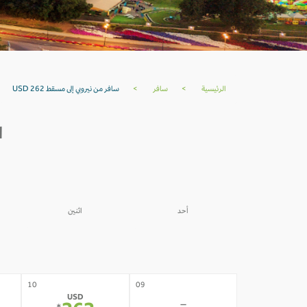
الرئيسية
>
سافر
>
سافر من نيروبي إلى مسقط USD 262
ا
أحد
اثنين
03
02
-
-
10
09
USD