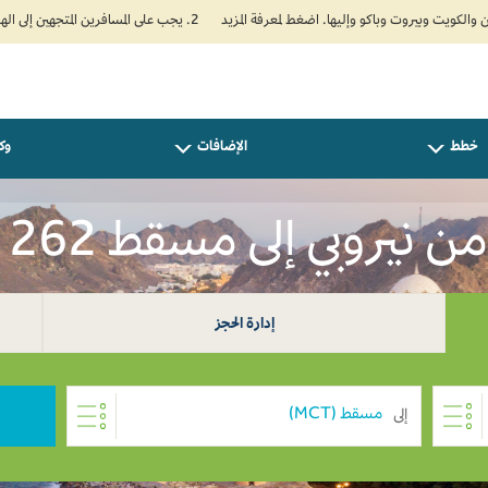
2. يجب على المسافرين المتجهين إلى الهند تعبئة نموذج الإقرار الصحي الذاتي (Air Suvidha) الإلزامي قبل موعد الوصول بـ 24 ساعة على الأقل. اضغط هنا للدخول إلى بوابة Air Suvidha.
خطط
الإضافات
وكل
 نيروبي إلى مسقط USD 262
إدارة الحجز
إلى