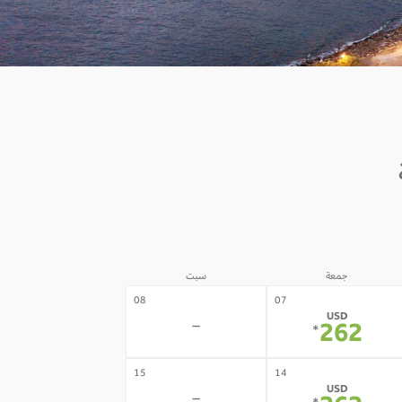
جمعة
سبت
08
07
USD
-
262
*
15
14
USD