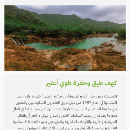
كهف طيق وحفرة طوي أعتير
اكتسبت حفرة طوي أعتير المعروفة باسم "بئر الطيور" شهرة عالمية منذ
اكتشافها في العام 1997 من قبل فريق المغامرين السلوفانيين بالتعاون
مع جامعة السلطان قابوس باعتبارها واحدة من أكبر حفر الإذابة في العالم
وهو ما يضاف إلى رصيد السلطنة الغني بالتنوع البيئي والجغرافي والمعالم
التاريخية والأثرية والمقومات الحضارية والذي يعزز بدوره الأنماط السياحية
التي تتميز بها محافظة ظفار ويزيد من فرص الاكتشاف للمهتمين ومحبي