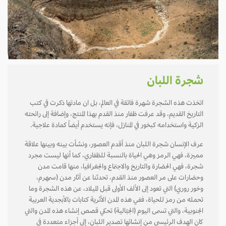
شجرة اللبان
اتخذت هذه الشجرة شهرة فائقة في العالم، بل ان مادتها ذكرت في كتب
التاريخ القديم، وقد عرفت ظفار منذ القدم بهذا المنتج، وإضافة إلى رائحته
الزكية واستخدامه كبخور في المنازل، فإنه يستخدم أيضاً كمادة علاجية.
عرف الإنسان شجرة اللبان منذ أقدم العصور، ونشأت بينه وبينها علاقة
مميزة، فهي الرمز وهي الحياة بالنسبة للظفاري، كما أنها ليست مجرد
شجرة، فهي الحضارة والتاريخ والاجتماع والجغرافيا، منها قامت مدن
وحضارات على مر العصور منذ القدم، تحدثنا عن آثار مدن (سمهرم،
وخور روري) التي تعود إلى الألف الأولى قبل الميلاد، عن هذه الشجرة وما
تحمله من رمز للحياة، ففي هذه المدن الأثرية كتابات بالأبجدية العربية
الجنوبية، والتي تسمى اليوم (الجبّالية) تحكي قصص إنشاء هذه المدن والتي
كان الهدف الرئيسي من إنشائها تصدير اللبان، إلى أجزاء متعددة في