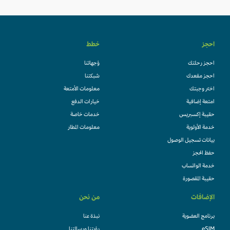
احجز
خطط
احجز رحلتك
وُجهاتنا
احجز مقعدك
شبكتنا
اختر وجبتك
معلومات الأمتعة
امتعة إضافية
خيارات الدفع
حقيبة إكسبريس
خدمات خاصة
خدمة الأولوية
معلومات المطار
بيانات تسجيل الوصول
حفظ الحجز
خدمة الواتساب
حقيبة المقصورة
الإضافات
من نحن
برنامج العضوية
نبذة عنا
eSIM
رؤيتنا ورسالتنا