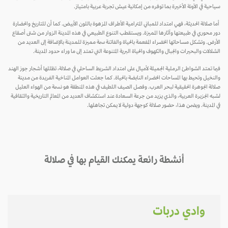
سياحية في الآونة الأخيرة بما توفره من إمكانية عيش تجربة عربية بامتياز.
أما صلالة الحديثة، فهي امتداد للمباني المترامية الأطراف المزهوة باللون الأبيض. كما أن للتاريخ والحضارة
دور محوري في طبيعتها وآثارها المميزة. ويستقطب التنوع الطبيعي في هذه المدينة الزوار من شتى أصقاع
الأرض. وتشكل مساحاتها الخضراء المفعمة بالحياة والفاتنة سمة مميزة للمدينة بالإضافة إلى العديد من
الشلالات والبحيرات والجبال والكهوف والحياة البرية المتنوعة التي تمتد إلى ما وراء حدود المدينة.
فيما تمتد الشواطئ الرملية الجميلة لأميال على امتداد الشريط الساحلي في صلالة، تظللها أشجار جوز الهند
والنخيل وتحيط بها المساحات الخضراء النابضة بالحياة. كما جعلت العوامل المناخية الفريدة من مدينة
صلالة الجوهرة الحقيقية لبحر العرب. وفصل الصيف اللطيف في هذه المنطقة هو نسمة من الهواء العليل
لشبه الجزيرة العربية، والذي يزيد من جرعة السعادة عند استكشاف العديد من المعالم التاريخية والثقافية
في المدينة. ويضمن هذا، حضور صلالة كوجهة دولية لا يمكن تجاهلها.
أنشطة رائعة يمكنك القيام بها في صلالة
وادي دربات