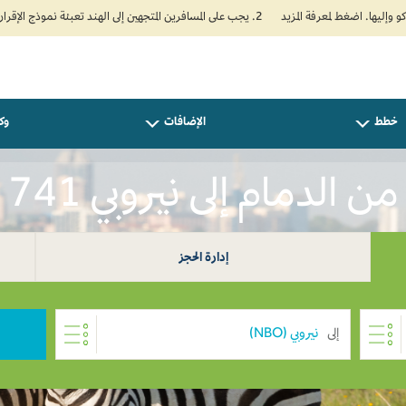
2. يجب على المسافرين المتجهين إلى الهند تعبئة نموذج الإقرار الصحي الذاتي (Air Suvidha) الإلزامي قبل موعد الوصول بـ 24 ساعة على الأقل. اضغط هنا للدخول إلى بوابة Air Suvidha.
خطط
الإضافات
وكل
 الدمام إلى نيروبي SAR 741
إدارة الحجز
إلى