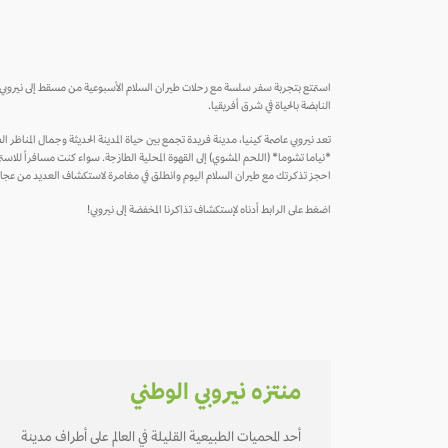
استمتع بتجربة سفر سلسة مع رحلات طيران السلام الأسبوعية من مسقط إلى نيروبي، المد
النابضة بالحياة في شرق أفريقيا.
تعد نيروبي عاصمة كينيا، مدينة فريدة تجمع بين حياة المدينة الحديثة وجمال المناظر ال
*نياما تشوما* (اللحم المشوي) إلى القهوة المحلية الطازجة. سواء كنت مسافراً للاستمتاع
احجز تذكرتك مع طيران السلام اليوم وانطلق في مغامرة لاستكشاف العديد من عجائ
اضغط على الرابط أدناه لإستكشاف تذاكرنا المخفضة إلى نيروبي!
منتزه نيروبي الوطني
أحد المحميات الطبيعية القليلة في العالم على أطراف مدينة