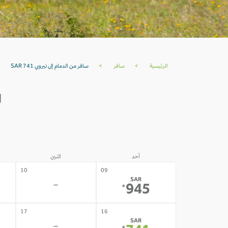
الرئيسية
>
سافر
>
سافر من الدمام إلى نيروبي SAR 741
ا
أحد
اثنين
10
09
SAR
-
945
*
17
16
SAR