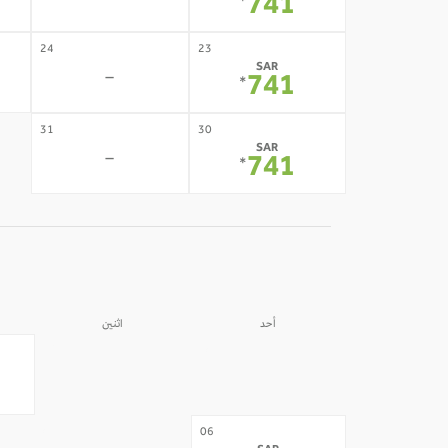
-
741
*
24
23
SAR
-
741
*
31
30
SAR
-
741
*
أحد
اثنين
31
30
-
-
07
06