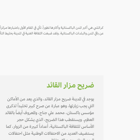
كراتشي هي أكبر المدن الباكستانية وأكثرها تطوراً. تأتي في المقام الأول باعتبارها مركز
عن باقي المدن والبلدات الباكستانية. ولقد صُبغت الثقافة الغنية في المدينة بخليط
ضريح مزار القائد
يوجد في المدينة ضريح مزار القائد، والذي يعد من الأماكن
التي يجب زيارتها، وهو عبارة عن صرح كبير تخليداً لذكرى
مؤسس باكستان، محمد علي جناح، والمعروف أيضاً بالقائد
العظيم. ويستقطب هذا الضريح، الذي يشكل حجر
الأساس للثقافة الباكستانية، أعداداً كبيرة من الزوار، كما
يستضيف العديد من الاحتفالات الوطنية مثل احتفالات