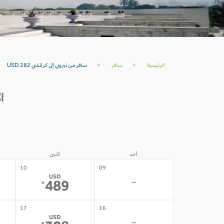
الرئيسية
>
سافر
>
سافر من نيروبي إلى كراتشي USD 282
ال
أحد
اثنين
10
09
USD
-
489
*
17
16
USD