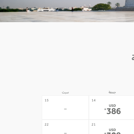
جمعة
سبت
15
14
USD
-
386
*
22
21
USD