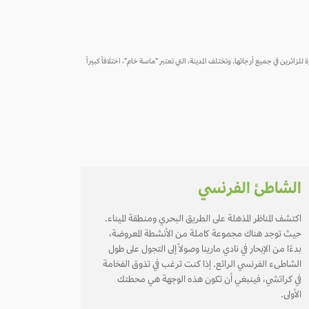
 للزائرين في جميع أرجائها. وتختلف المدينة، التي تعتبر "ماسة خام"، اختلافاً كبيراً
الشاطئ الفرنسي
اكتشف المناظر المذهلة على الطريق البحري ومنطقة الميناء.
حيث توجد هناك مجموعة كاملة من الأنشطة المعروضة،
بدءًا من الإبحار في نادي مارينا وصولاً إلى التجول على طول
الشاطىء الفرنسي الرائع. إذا كنت ترغب في تذوق الفخامة
في كراتشي، فينبغي أن تكون هذه الوجهة هي محطتك
الأولى.