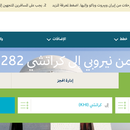
2. يجب على المسافرين المتجهين إلى الهند تعبئة نموذج الإقرار الصحي الذاتي (Air Suvidha) الإلزامي قبل موعد الوصول بـ 24 ساعة على الأقل. اضغط هنا للدخول إلى بوابة Air Suvidha.
خطط
الإضافات
وكل
نيروبي إلى كراتشي USD 282
إدارة الحجز
إلى