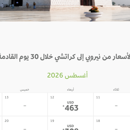
أسعار من نيروبي إلى كراتشي خلال 30 يوم القادمة
أغسطس 2026
ثلاثاء
أربعاء
خميس
13
12
11
USD
-
-
463
*
20
19
18
USD