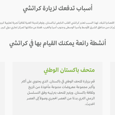
أسباب تدفعك لزيارة كراتشي
اً اقتصاديا للبلاد، لهذا السبب تعتبر كراتشي القلب النابض لباكستان. وتوفرالمدينة الغنية ثقافياً تجربة تعليمية كبيرة
 التأثيرات من مناطق الشرق الأوسط وآسيا الوسطى وجنوب آسيا والغرب، فضلا عن مكانتها كمركز تجاري دولي كبير.
أنشطة رائعة يمكنك القيام بها في كراتشي
متحف باكستان الوطني
قم بزيارة المتحف الوطني في باكستان. الذي يحتوي على أكثر
وأكبر مجموعة معروضات متنوعة مأخوذة من تاريخ
وثقافة باكستان. ويتميز المتحف بترتيبه وفق التسلسل
الزمني الثري بدءًا من العصر الحجري وصولاً إلى العصر
الحديث.