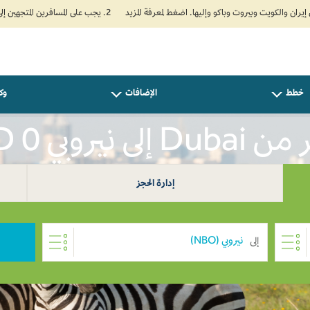
2. يجب على المسافرين المتجهين إلى الهند تعبئة نموذج الإقرار الصحي الذاتي (Air Suvidha) الإلزامي قبل موعد الوصول بـ 24 ساعة على الأقل. اضغط هنا للدخول إلى بوابة Air Suvidha.
خطط
الإضافات
وكل
إلى نيروبي AED 0
إدارة الحجز
إلى