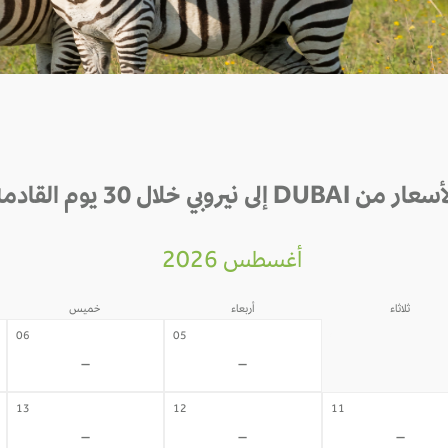
ار من DUBAI إلى نيروبي خلال 30 يوم القادمة
أغسطس 2026
ثلاثاء
أربعاء
خميس
04
06
05
-
-
-
13
12
11
-
-
-