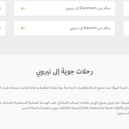
سافر من Dammam إلى نيروبي
س
سافر من Karachi إلى نيروبي
ساف
رحلات جوية إلى نيروبي
ينة الحيويّة حيث تندمج الحداثة والمغامرات البرية معاً. مع أسعارنا المخفّضة ورحلاتنا المباشرة، يمنحك طيران
طبيعية. تتميز نيروبي بمزيج رائع من ناطحات السحاب الحديثة إلى جانب الهندسة المعمارية الاستعمارية التاريخية، مما
 بالمأكولات المحلية أو لاستكشاف المعالم التاريخية والثقافية، نيروبي ستقدم لك تجربة لا تُنسى.
ب نيروبي!