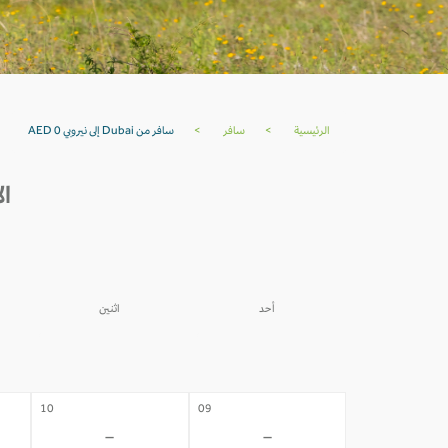
الرئيسية
>
سافر
>
سافر من Dubai إلى نيروبي AED 0
الأسع
أحد
اثنين
03
02
-
-
10
09
-
-