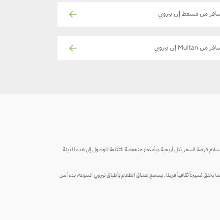
افر من مسقط إلى نيروبي
ر من Multan إلى نيروبي
 السلام فرصة السفر بكل أريحية وبأسعار منخفضة التكلفة للوصول إلى هذه المدينة
 يخلق نسيجاً ثقافياً فريدًا. يستمتع عشاق الطعام بأطباق نيروبي المتنوعة، بدءاً من