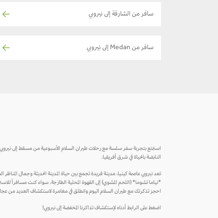
سافر من الشارقة إلى نيروبي
سافر من Medan إلى نيروبي
استمتع بتجربة سفر سلسة مع رحلات طيران السلام الأسبوعية من مسقط إلى نيروبي، المد
النابضة بالحياة في شرق أفريقيا.
تعد نيروبي عاصمة كينيا، مدينة فريدة تجمع بين حياة المدينة الحديثة وجمال المناظر ال
*نياما تشوما* (اللحم المشوي) إلى القهوة المحلية الطازجة. سواء كنت مسافراً للاستمتاع
احجز تذكرتك مع طيران السلام اليوم وانطلق في مغامرة لاستكشاف العديد من عجائ
اضغط على الرابط أدناه لإستكشاف تذاكرنا المخفضة إلى نيروبي!