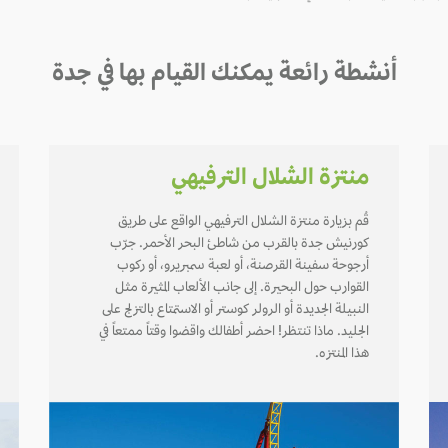
أنشطة رائعة يمكنك القيام بها في جدة
منتزة الشلال الترفيهي
قُم بزيارة منتزة الشلال الترفيهي الواقع على طريق
كورنيش جدة بالقرب من شاطئ البحر الأحمر. جرّب
أرجوحة سفينة القرصنة، أو لعبة سمبريرو، أو ركوب
القوارب حول البحيرة. إلى جانب الألعاب المثيرة مثل
النبيلة الجديدة أو الرولر كوستر أو الاستمتاع بالتزلج على
الجليد. ماذا تنتظر! احضر أطفالك واقضوا وقتاً ممتعاً في
هذا المنتزه.