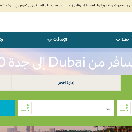
2. يجب على المسافرين المتجهين إلى الهند تعبئة نموذج الإقرار الصحي الذاتي (Air Suvidha) الإلزامي قبل موعد الوصول بـ 24 ساعة على الأقل. اضغط هنا للدخول إلى بوابة Air Suvidha.
خطط
الإضافات
وكل
فر من Dubai إلى جدة 0
إدارة الحجز
إلى