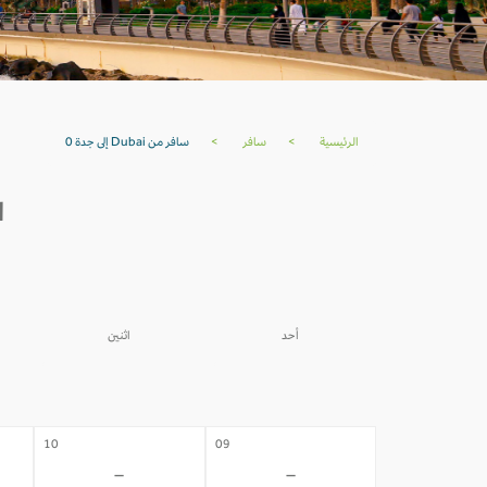
الرئيسية
>
سافر
>
سافر من Dubai إلى جدة 0
ال
أحد
اثنين
03
02
-
-
10
09
-
-