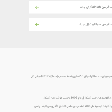
فر من Salalah إلى جدة
افر من سيالكوت إلى جدة
جدة هي مدينة تقع في منطقة تهامة الحجاز على ساحل البحر الأحمر وهي مركزاً رئيسياً في غرب المملكة العربيةالسعودية. وتعتبر أكبر مدينة في منطقة مكة المكرمة، وبها أكبر ميناء بحري على البحر الأحمر، ويبلغ عدد سكانها حوالي 2.8 مليون نسمة (بحسب إحصائية 2017)، وهي ثاني
 في عام 2009 بحسب مؤشر مدن الابتكار.
وشبكة دراسة العولمة والمدن العالمية(GaWC)، ونظراً لقربها من البحر الأحمر، يهيمن الصيد والمأكولات البحرية على ثقافة الطعام على عكس المناطق الأخرى من البلاد. وضمن