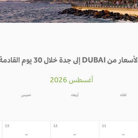
أسعار من DUBAI إلى جدة خلال 30 يوم القادمة
أغسطس 2026
ثلاثاء
أربعاء
خميس
06
05
04
-
-
-
13
12
11
-
-
-