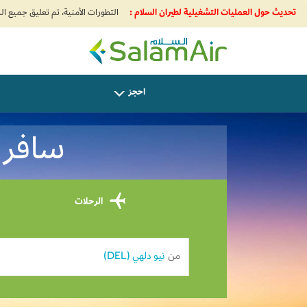
تحديث حول العمليات التشغيلية لطيران السلام :
SalamAir
احجز
سافر من
الرحلات
من