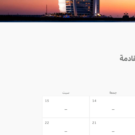
جمعة
سبت
15
14
-
-
22
21
-
-