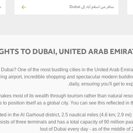
سافر من اسلام آباد إلى Dubai
سا
IGHTS TO DUBAI, UNITED ARAB EMIRA
Dubai? One of the most bustling cities in the United Arab Emirat
stling airport, incredible shopping and spectacular modern buildi
daily, ensuring you'll get to exp
akes most of its wealth through tourism rather than natural reso
s to position itself as a global city. You can see this reflected in 
tuated in the Al Garhoud district, 2.5 nautical miles (4.6 km; 2.9 
ists of three terminals and has a total capacity of 90 million pas
out of Dubai every day - as of the middle of 2