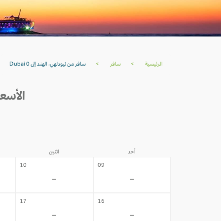
الرئيسية
>
سافر
>
سافر من نيودلهي، الهند إلى Dubai 0
الأسعار من 
أحد
اثنين
10
09
-
-
17
16
-
-