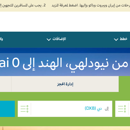
2. يجب على المسافرين المتجهين إلى الهند تعبئة نموذج الإقرار الصحي الذاتي (Air Suvidha) الإلزامي قبل موعد الوصول بـ 24 ساعة على الأقل. اضغط هنا للدخول إلى بوابة Air Suvidha.
خطط
الإضافات
وكل
 نيودلهي، الهند إلى Dubai 0
إدارة الحجز
إلى