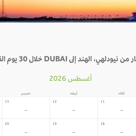
نيودلهي، الهند إلى DUBAI خلال 30 يوم القادمة
أغسطس 2026
ثلاثاء
أربعاء
خميس
13
12
11
-
-
-
20
19
18
-
-
-