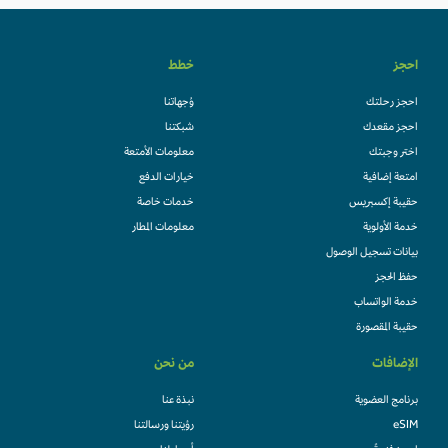
احجز
خطط
احجز رحلتك
وُجهاتنا
احجز مقعدك
شبكتنا
اختر وجبتك
معلومات الأمتعة
امتعة إضافية
خيارات الدفع
حقيبة إكسبريس
خدمات خاصة
خدمة الأولوية
معلومات المطار
بيانات تسجيل الوصول
حفظ الحجز
خدمة الواتساب
حقيبة المقصورة
الإضافات
من نحن
برنامج العضوية
نبذة عنا
eSIM
رؤيتنا ورسالتنا