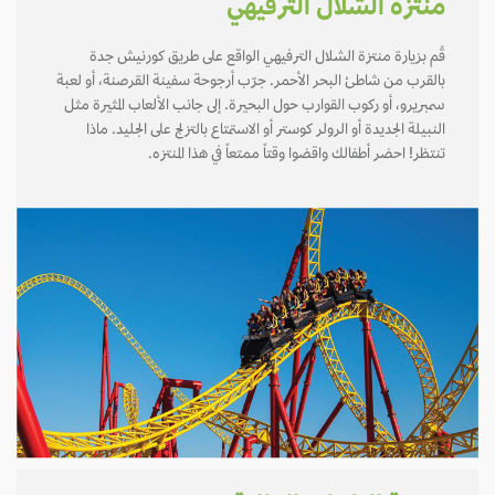
منتزة الشلال الترفيهي
قُم بزيارة منتزة الشلال الترفيهي الواقع على طريق كورنيش جدة
بالقرب من شاطئ البحر الأحمر. جرّب أرجوحة سفينة القرصنة، أو لعبة
سمبريرو، أو ركوب القوارب حول البحيرة. إلى جانب الألعاب المثيرة مثل
النبيلة الجديدة أو الرولر كوستر أو الاستمتاع بالتزلج على الجليد. ماذا
تنتظر! احضر أطفالك واقضوا وقتاً ممتعاً في هذا المنتزه.