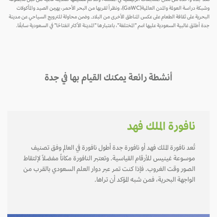
وشبكة دراسة العولمة والمدن العالمية(GaWC)، ونظراً لقربها من البحر الأحمر، يهيمن الصيد والمأكولات
البحرية على ثقافة الطعام على عكس المناطق الأخرى من البلاد. وضمن محاولة للترويج السياحي عن مدينة
جدة أطلق غالبية السعودية عليها اسم "المختلفة"، باعتبارها "المدينة الأكثر انفتاحًا" في السعودية سابقًا.
أنشطة رائعة يمكنك القيام بها في جدة
نافورة الملك فهد
تُعد نافورة الملك فهد أو نافورة جدة أطول نافورة في العالم وفق تصنيف
موسوعة غينيس للأرقام القياسية. وتعتبر النافورة مكاناً مفضلاً لإلتقاط
الصور وقت الغروب. فإذا كنت تمر عبر دوار العلم السعودي بالقرب من
الواجهة البحرية، فمن شبه المؤكد أن تراها.